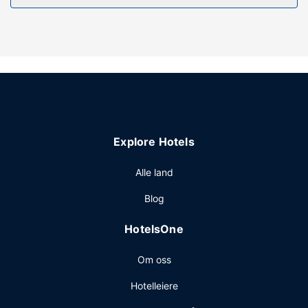
Restaurant
Ta deg et måltid i restauranten eller noe lett å bite i på
kafeen på dette hotellet. Stedet har en bar/lounge hvor du
kan slukke tørsten med din yndlingsdrink.
Andre fasiliteter
Gjester har tilgang til blant annet vaskeritjenester og
minibank/banktjenester. Gjestene tilbys ubetjent parkering
(inkludert) på stedet.
Explore Hotels
Alle land
Blog
HotelsOne
Om oss
Hotelleiere