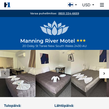
USD
Varaa puhelimitse:
(855) 334-6659
Manning River Motel
20 Oxley St
Taree
New South Wales
2430
AU
Tulopäivä:
Lähtöpäivä: