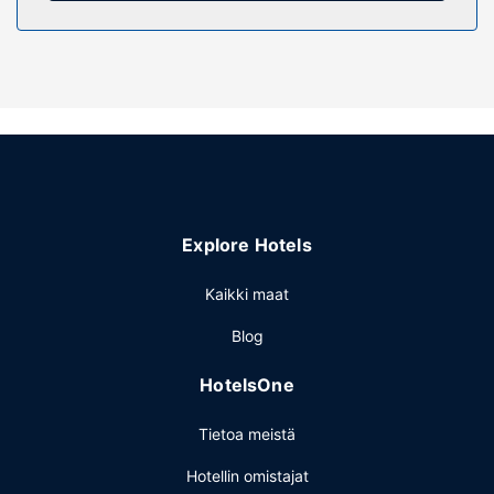
Ravintola
Tämä hotelli tarjoaa asiakkailleen ravintolan ja kahvila.
Baarissa voit nauttia raikasta juotavaa.
Muut mukavuudet
Käytössäsi on pyykinpesutilat ja
pankkiautomaatti/pankkipalvelut. Palveluihin kuuluu
ilmainen pysäköinti.
Explore Hotels
Kaikki maat
Blog
HotelsOne
Tietoa meistä
Hotellin omistajat