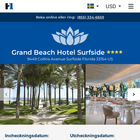
USD
Boka online eller ring:
(855) 334-6659
Grand Beach Hotel Surfside
9449 Collins Avenue
Surfside
Florida
33154
US
Incheckningsdatum:
Utcheckningsdatum: