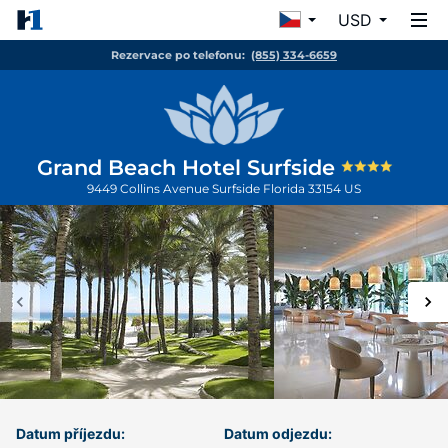
USD
Rezervace po telefonu:
(855) 334-6659
Grand Beach Hotel Surfside
9449 Collins Avenue
Surfside
Florida
33154
US
Datum příjezdu:
Datum odjezdu: