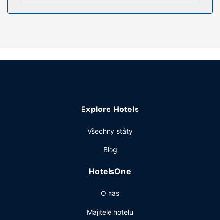
Vybavení nemovitosti
Wellness centrum nabízí následující služby: masáže, péče
o tělo a péče o obličej. Můžete využít širokou nabídku
rekreačních zařízení, mezi něž patří mimo jiné 3 venkovní
bazény, 4 vířivky a fitness centrum. Tento hotel ve
středomořském stylu dále nabízí: bezdrátový internet
zdarma, rozšířené recepční služby a prodej novin a
dárkových předmětů.
Restaurace
Explore Hotels
Když dostanete hlad, navštivte restauraci La Plague na
Všechny státy
pláži, která má výhled na oceán a podává se zde
mezinárodní kuchyně. Za příznivého počasí lze stolovat i
Blog
pod širým nebem. Můžete však také zůstat v pohodlí
svého pokoje a využít pokojovou službu s omezeným
HotelsOne
provozem. Chcete-li si vychutnat svůj oblíbený nápoj,
bude vám k dispozici bar/salonek nebo bar u bazénu.
O nás
Hotel podává denně od 7:00 do 11:00 za příplatek
bufetovou snídani.
Majitelé hotelu