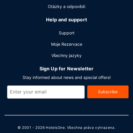
Další vybavení
Otázky a odpovědi
Hostům jsou k dispozici business centrum s nepřetržitým
provozem, expresní odhlášení při odjezdu a čistírna oděvů.
Help and support
Hodláte uspořádat obchodní nebo společenskou akci? V
tomto hotelu můžete využít konferenční prostory o
Support
2
velikosti 836 m
(mj. konferenční prostory a 4 zasedací
Moje Rezervace
místnosti).
Všechny jazyky
Sign Up for Newsletter
Stay informed about news and special offers!
Subscribe
© 2001 - 2026
HotelsOne
. Všechna práva vyhrazena.