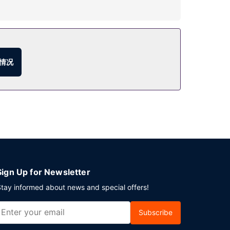
度假设施。此地中海风格酒店还提供免费 WiFi、礼
房间里，享受部分时段客房送餐服务。欢迎光临酒吧/
情况
00 平方英尺）的空间，包括会议场地和4 间会议室。
Sign Up for Newsletter
tay informed about news and special offers!
Subscribe