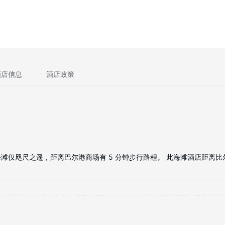
酒店信息
酒店政策
仅咫尺之遥，距离巴尔港商场有 5 分钟步行路程。 此海滩酒店距离比尔伯
旅途中找到家的舒适。提供免费无线网络，方便您与朋友保持联系；卫星频
保险箱和免费报纸，以及带有免费市内通话的电话。