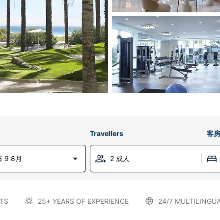
Travellers
客
 9 8月
2 成人
TS
25+ YEARS OF EXPERIENCE
24/7 MULTILINGU