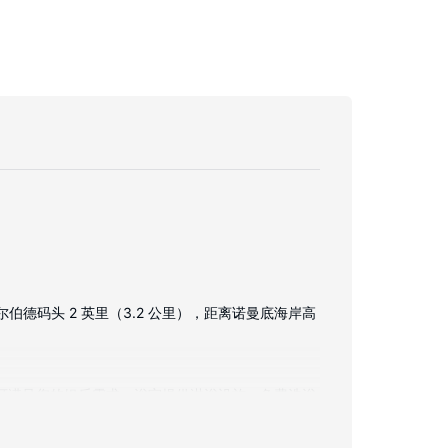
德码头 2 英里（3.2 公里），距离诺曼底海岸高
道可满足您的娱乐需求。浴室提供淋浴设施、免费洗浴