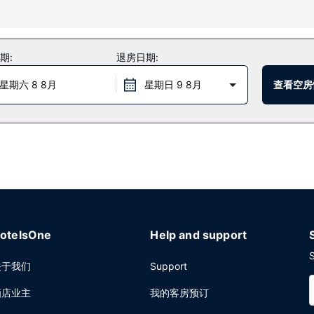
理和面部护理。一定要去体验3 个室外游泳池、4 个热水浴缸和健身中心等
期:
退房日期:
国际美食，一边欣赏海洋景色；天气好时还可在室外用餐。您也可以选择待在
星期六 8 8月
星期日 9 8月
查看空房
7:00 至 11:00 提供收费的自助式早餐。
洗/洗衣服务。计划在冲浪道举办活动？这家酒店拥有 836 平方米（90
otelsOne
Help and support
S
关于我们
Support
酒店业主
我的客房预订