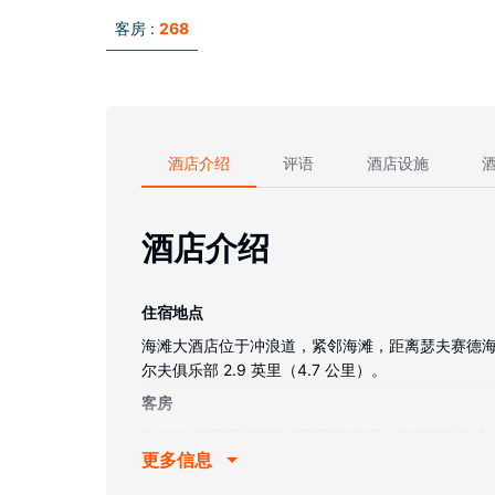
客房 :
268
酒店介绍
评语
酒店设施
酒店介绍
住宿地点
海滩大酒店位于冲浪道，紧邻海滩，距离瑟夫赛德海滩
尔夫俱乐部 2.9 英里（4.7 公里）。
客房
有 268 间客房提供冰箱和平板电视；您定能在
更多信息
用品和吹风机。便利设施包括可存放笔记本电脑的
物业设施