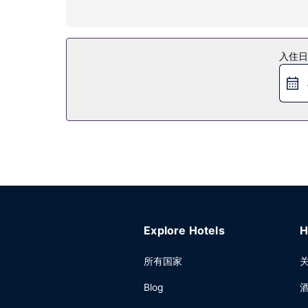
您可到 SPA 慰劳一下自己，这里提供按摩、身体护
宾服务和礼品店/报摊。
餐厅
入住日
您可以去La Plague海滨餐厅一边享用美味的
酒廊或池畔酒吧，点一杯喜欢的饮品，放松一下。每天 0
其他设施
特色服务/设施包括24 小时商务中心、快速退房和干
Explore Hotels
H
所有国家
Blog