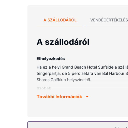
A SZÁLLODÁRÓL
VENDÉGÉRTÉKELÉS
A szállodáról
Elhelyezkedés
Ha ez a helyi Grand Beach Hotel Surfside a szállá
tengerpartja, de 5 perc sétára van Bal Harbour Sh
Shores Golfklub helyszíneitől.
Szobák
További Információk
Helyezze magát kényelembe a(z) 268 szoba egyik
és a televíziókon nézhető műholdas csatornák k
és hajszárító. A kényelmi felszerelések és szolgá
lehetőség).
Az ingatlanhoz tartozó felszereltség