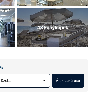
43 Fényképek
ák
1 Szoba
Árak Lekérése