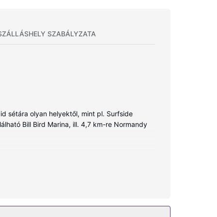
SZÁLLÁSHELY SZABÁLYZATA
d sétára olyan helyektől, mint pl. Surfside
álható Bill Bird Marina, ill. 4,7 km-re Normandy
ó. Ingyenes vezeték nélküli internet-hozzáférés
dőszobában van zuhanyzó, ingyenes piperecikkek
k és telefon (ingyenes helyi telefonálási