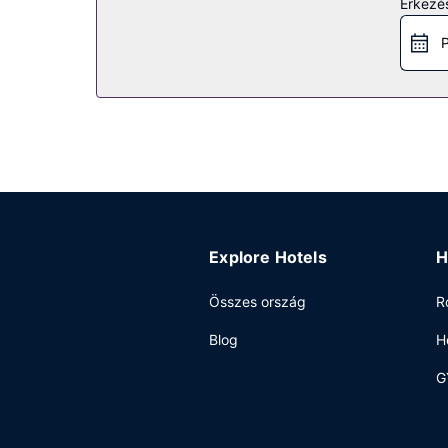
Érkezés
Lazuljon el, és enegedje, hogy testét, lelkét ké
szálláshely kínálta szabadidős létesítményeket é
P
mediterrán stílusú hotel, ahol a következő szolg
Étterem
Nemzetközi konyha ételei típusú konyhát kínál a 
További lehetőség is van, ha a szobádban időzné
szálláshelyen lévő bár/társalgó vagy medence mel
Egyéb felszereltség
A szálláshelyen 24 órában nyitva tartó business ce
városában tervez valamilyen eseményt? Ez a(z) h
Explore Hotels
H
rendelkezik.
Összes ország
R
Blog
H
G