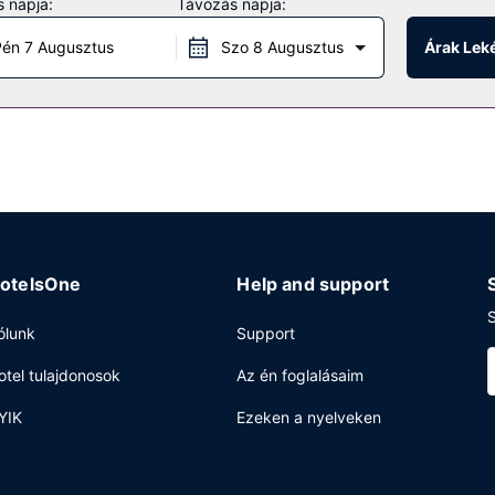
 napja:
Távozás napja:
nyeztessék a wellnessfürdőben, ahol masszázs, testkezelés és arckeze
s szolgáltatásokat, mint például a(z) 3 szabadtéri medence, a(z) 4 
én 7 Augusztus
Szo 8 Augusztus
Árak Lek
áltatások is elérhetők: ingyenes wifihozzáférés, concierge szolgálat 
helyi La Plague, mely egy tengerparti étterem, ami az óceánra néz, 
l többet: meghatározott napszakokban rendelkezésre álló szobaszervi
letti bár egyikében. Svédasztalos kínálat reggeli felár ellenében el
nter, gyorsított kijelentkezési lehetőség és vegytisztítási/ruhatisztí
otel 9000 négyzetláb (836 négyzetméter) konferenciatér és 4 tárgyal
otelsOne
Help and support
S
ólunk
Support
otel tulajdonosok
Az én foglalásaim
YIK
Ezeken a nyelveken