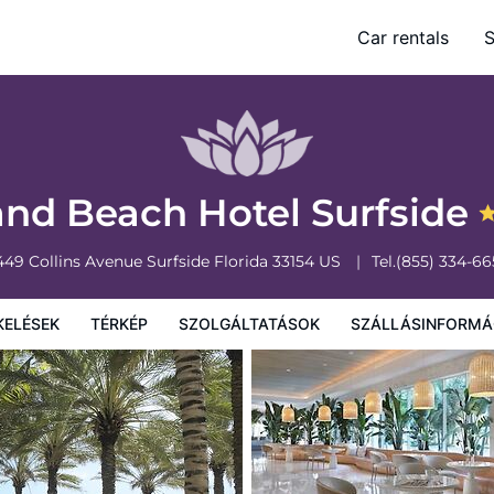
Car rentals
S
olgáltatások
Szállásinformáció
A szálláshely szabályzata
and Beach Hotel Surfside
449 Collins Avenue
Surfside
Florida
33154
US
Tel.
(855) 334-66
KELÉSEK
TÉRKÉP
SZOLGÁLTATÁSOK
SZÁLLÁSINFORMÁ