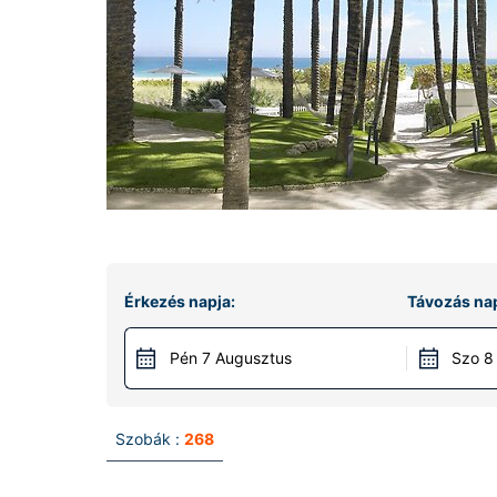
Érkezés napja:
Távozás nap
Pén 7 Augusztus
Szo 8
Szobák :
268