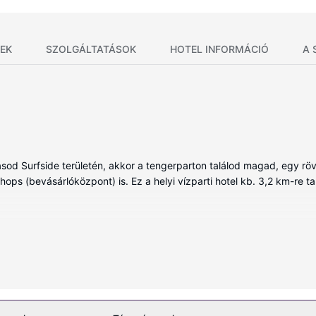
EK
SZOLGÁLTATÁSOK
HOTEL INFORMÁCIÓ
A 
sod Surfside területén, akkor a tengerparton találod magad, egy rövi
ops (bevásárlóközpont) is. Ez a helyi vízparti hotel kb. 3,2 km-re tal
ében, melyekben hűtőszekrény és síkképernyős televízió is találhat
ínálata mind a vendégek kikapcsolódását szolgálja. Valamennyi für
ltatások közé tartozik laptop számára ideális széfek, ingyenes újságo