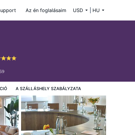
upport
Az én foglalásaim
USD
HU
59
CIÓ
A SZÁLLÁSHELY SZABÁLYZATA