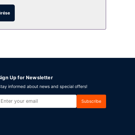
lés várja a pihenni vágyókat. Élvezze ki a
pezsgőfürdő és a(z) fitneszlétesítmény. Ez egy
érése
és ajándékbolt/újságosstand.
így a szabadban is élvezheted a kiszolgálást.
z menüjét is. Kortyolja el kedvenc italát a
érhető naponta reggeli 7:00 és 11:00 között.
tási szolgáltatások is igénybe vehető. Surfside
ótermek céljára fenntartott területtel
Sign Up for Newsletter
tay informed about news and special offers!
Subscribe