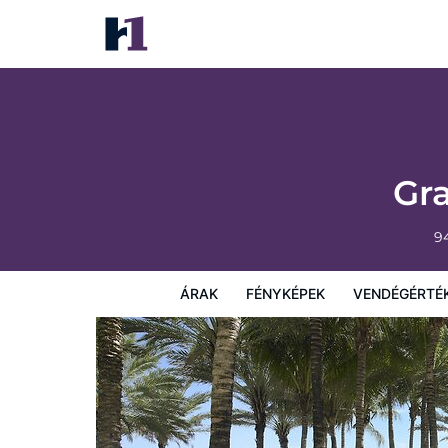
Grand Beach Hotel Surfside
Árak
Fényképek
Vendégértékelések
Térkép
Sz
Gr
9
ÁRAK
FÉNYKÉPEK
VENDÉGÉRTÉ