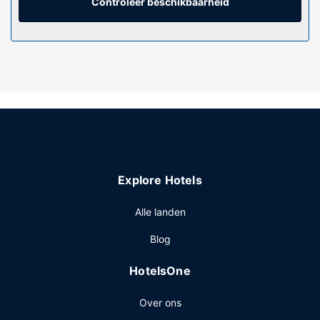
telefoon met gratis lokale gesprekken.
Controleer beschikbaarheid
Algemene voorziening
Verwen jezelf met massages, lichaamsbehandelingen en
gezichtsbehandelingen wanneer je de spa bezoekt. Je
vindt de recreatieve voorzieningen vast leuk, met onder
meer 3 buitenzwembaden, 4 bubbelbaden en
fitnessfaciliteiten. Dit hotel in mediterraanse stijl biedt ook
gratis wifi, conciërgeservices en cadeauwinkels/kiosken.
Restaurant
Geniet van internationale gerechten bij La Plague, een
Explore Hotels
restaurant aan het strand met uitzicht op de zee waar je in
de openlucht kunt dineren. Je kunt ook lekker binnen
Alle landen
blijven en van de roomservice (beperkte tijden) profiteren.
Ontspan met je favoriete drankje in een bar/lounge of een
Blog
poolbar. Dagelijks kun je tegen betaling genieten van een
lekker ontbijtbuffet, dat geserveerd wordt van 07.00 uur
HotelsOne
tot 11.00 uur.
Overige voorzieningen
Over ons
Enkele van de voorzieningen zijn een 24-uurs