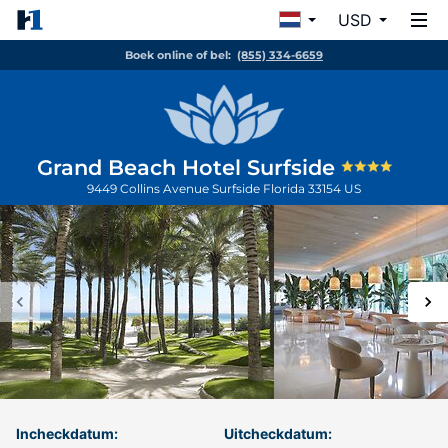
USD
Boek online of bel:
(855) 334-6659
Grand Beach Hotel Surfside
9449 Collins Avenue
Surfside
Florida
33154
US
Incheckdatum:
Uitcheckdatum: