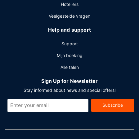
Hoteliers
businesscentrum, een snelle uitcheckservice en een
stomerij/wasserijservice. Plan je een evenement in
Veelgestelde vragen
Surfside? Kies voor dit hotel met 836 vierkante meter aan
ruimte, waaronder een conferentieruimte en 4
Help and support
vergaderruimtes.
Support
Mijn boeking
Alle talen
Sign Up for Newsletter
Stay informed about news and special offers!
Subscribe