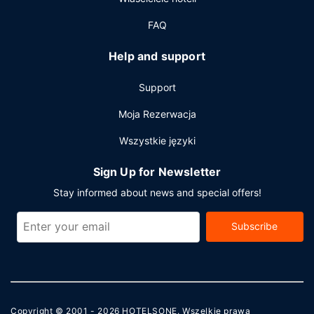
bufetu jest podawane codziennie od 7 do 11 za opłatą.
FAQ
Pozostałe udogodnienia
Udogodnienia biznesowe to całodobowe centrum
Help and support
biznesowe, ekspresowe wymeldowanie oraz usługi pralni
chemicznej. Jeżeli planujesz spotkanie w mieście Surfside,
Support
hotel oferuje pomieszczenia konferencyjne oraz 4 sale
konferencyjne o łącznej powierzchni 836 m kw. (9000
Moja Rezerwacja
stopy kwadratowe).
Wszystkie języki
Sign Up for Newsletter
Stay informed about news and special offers!
Subscribe
Copyright © 2001 - 2026
HOTELSONE
. Wszelkie prawa