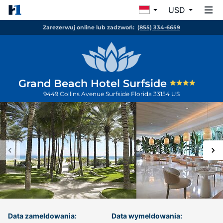
USD
Zarezerwuj online lub zadzwoń:
(855) 334-6659
Grand Beach Hotel Surfside
9449 Collins Avenue
Surfside
Florida
33154
US
Data zameldowania:
Data wymeldowania: