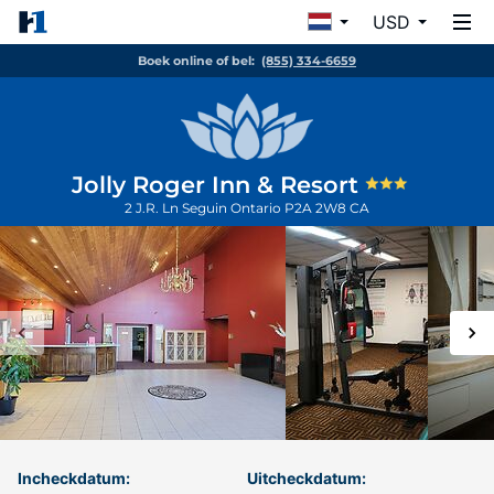
USD
Boek online of bel:
(855) 334-6659
Jolly Roger Inn & Resort
2 J.R. Ln
Seguin
Ontario
P2A 2W8
CA
Incheckdatum:
Uitcheckdatum: