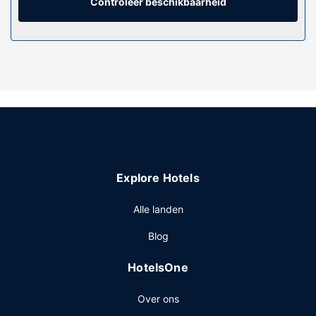
koffiezetapparaat/waterkoker.
Controleer beschikbaarheid
Algemene voorziening
Profiteer zoveel mogelijk van recreatieve voorzieningen,
met onder meer outdoor tennisbanen, een healthclub en
een binnenzwembad. Dit resort bevat ook gratis wifi,
huwelijksservices en een open haard in de lobby.
Restaurant
Geniet van lokale en internationale gerechten bij Jolly
Roger Restaurant, een gezinsrestaurant met een
bar/lounge, of blijf lekker in je kamer en profiteer van de
Explore Hotels
roomservice. Dagelijks kun je van 07.30 uur tot 10.30 uur
genieten van een gratis continentaal ontbijt.
Alle landen
Overige voorzieningen
Blog
De receptie is tijdens beperkte uren geopend. Plan je een
evenement in Seguin? Kies voor dit resort met 232
HotelsOne
vierkante meter aan ruimte, waaronder een
conferentiecentrum en 2 vergaderruimtes. Ter plaatse heb
Over ons
je gratis parkeerplaatsen.