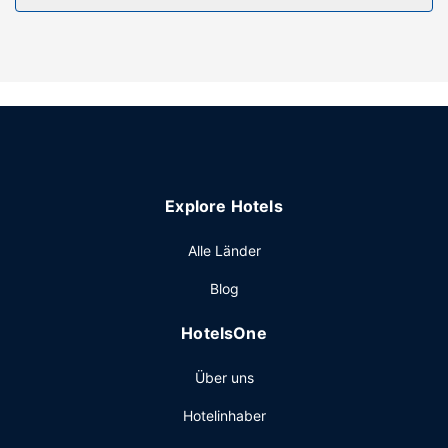
Das Freizeitangebot ist groß. Dazu gehören: Tennisplätze
im Freien, Fitnesscenter und Innenpool. Dieses Resort
bietet auch kostenloses WLAN, ein Hochzeitsservice und
ein Kamin in der Lobby.
Restaurant
Genieße lokale und internationale Küche im Jolly Roger
Restaurant, einem ein Familienrestaurant, das eine
Bar/Lounge bietet, oder bleib bequem auf deinem Zimmer
Explore Hotels
und nutz den Zimmerservice. Ein inbegriffenes
kontinentales Frühstück wird täglich von 07:30 Uhr bis
Alle Länder
10:30 Uhr angeboten.
Sonstige Einrichtungen
Blog
Die Rezeption ist nur zu bestimmten Zeiten besetzt. Wenn
HotelsOne
du eine Veranstaltung in Seguin planst, ist dieses Resort
eine gute Wahl, denn zu den 2500 Quadratfuß (232
Über uns
Quadratmeter) großen Veranstaltungsräumlichkeiten
zählen ein Konferenzzentrum und 2 Tagungsräume. Vor
Hotelinhaber
Ort gibt es Folgendes: Parken ohne Service (kostenlos).