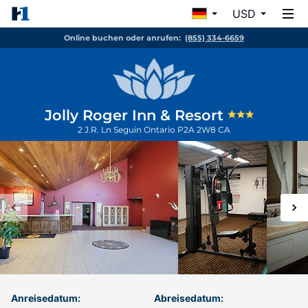
USD
Online buchen oder anrufen:
(855) 334-6659
Jolly Roger Inn & Resort
2 J.R. Ln
Seguin
Ontario
P2A 2W8
CA
Anreisedatum:
Abreisedatum: