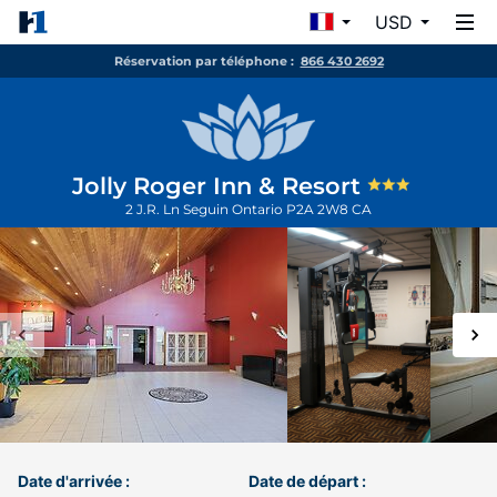
USD
Réservation par téléphone :
866 430 2692
Jolly Roger Inn & Resort
2 J.R. Ln
Seguin
Ontario
P2A 2W8
CA
Date d'arrivée :
Date de départ :