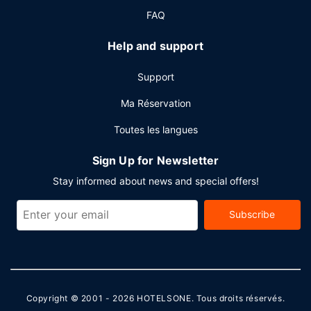
Autres services
FAQ
La réception n'est pas ouverte en continu. Si vous devez
organiser une réunion à Seguin, faites confiance à ce
Help and support
complexe touristique qui dispose d'espaces événements
mesurant 232 mètres carrés et comprenant un centre de
Support
conférence et 2 des salles de réunion. Un parking gratuit
est disponible dans l'enceinte de l'hébergement.
Ma Réservation
Toutes les langues
Sign Up for Newsletter
Stay informed about news and special offers!
Subscribe
Copyright © 2001 - 2026
HOTELSONE
. Tous droits réservés.