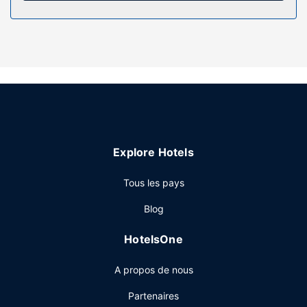
services offerts par l'hébergement comprennent un
téléphone, mais aussi un bureau et une cafetière ou une
bouilloire.
Les services sur place
Les infrastructures de loisirs offertes par l'hébergement et
comprennent notamment courts de tennis extérieurs, un
centre de remise en forme et une piscine couverte.
Profitez-en ! Ce complexe touristique propose également
l'accès Wi-Fi à Internet gratuit, un service d'organisation
Explore Hotels
de mariages et une cheminée dans le hall.
Restaurant
Tous les pays
De délicieuses spécialités Cuisine locale et internationale
Blog
vous attendent à Jolly Roger Restaurant, un restaurant
familial qui abrite un bar / salon, parfait pour prendre
HotelsOne
l'apéritif avant le dîner. Si vous préférez une soirée
cocooning, un service d'étage est à votre disposition. Un
A propos de nous
petit déjeuner continental gratuit est servi tous les jours de
07 h 30 à 10 h 30.
Partenaires