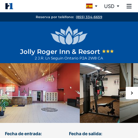
USD
Reserva por teléfono:
(855) 334-6659
Jolly Roger Inn & Resort
2 J.R. Ln
Seguin
Ontario
P2A 2W8
CA
Fecha de entrada:
Fecha de salida: