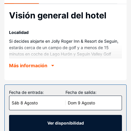
Visión general del hotel
Localidad
Si decides alojarte en Jolly Roger Inn & Resort de Seguin,
estarás cerca de un campo de golf y a menos de 15
minutos en coche de Lago Hurón y Seguin Valley Golf
Club. Además, este complejo con campo de golf se
Más información
encuentra a 3,7 km de Parque provincial de Oastler Lake y
a 3,7 km de Oastler Lake.
Habitaciones
Te sentirás como en tu propia casa en cualquiera de las 53
Fecha de entrada:
Fecha de salida:
habitaciones con aire acondicionado, frigorífico y
Sáb 8 Agosto
Dom 9 Agosto
microondas. Mantén el contacto con los tuyos gracias a la
la conexión wifi gratis. El baño privado con ducha y bañera
combinadas está provisto de artículos de higiene personal
gratuitos y secadores de pelo. Entre las comodidades, se
Ver disponibilidad
incluyen escritorio, cafetera y tetera y teléfono.