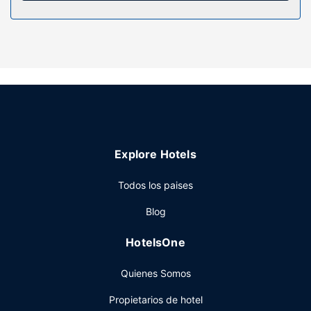
Servicios hotel
Para tus ratos libres, tienes instalaciones recreativas como
pistas de tenis al aire libre, un centro de bienestar y una
piscina cubierta a tu disposición. Otros servicios de este
complejo incluyen conexión a Internet wifi gratis, servicio
de celebración de bodas y un vestíbulo con chimenea.
Restaurante
Toma algo de cocina local e internacional en Jolly Roger
Explore Hotels
Restaurant, restaurante familiar con un bar o lounge,
aunque también puedes llamar al servicio de habitaciones.
Todos los paises
Se ofrece un desayuno continental gratuito todos los días
de 07:30 a 10:30.
Blog
Otros servicios
HotelsOne
La recepción tiene un horario limitado. ¿Estás organizando
un evento en Seguin? En este complejo turístico tienes a tu
Quienes Somos
disposición 232 metros cuadrados de espacio con centro
de conferencias y 2 salas de reuniones. Hay un
Propietarios de hotel
aparcamiento sin asistencia gratuito disponible.