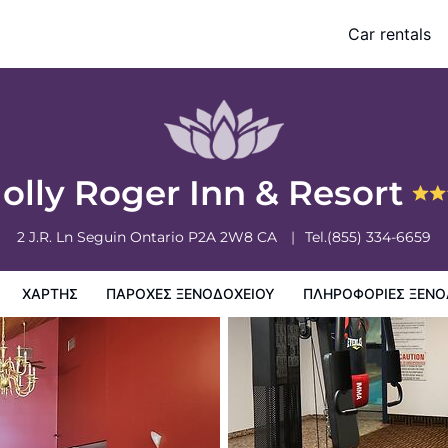
Car rentals
ξενοδοχειου
Πληροφορίες ξενοδοχείου
Πολιτικη ξενοδοχείων
Jolly Roger Inn & Resort
2 J.R. Ln
Seguin
Ontario
P2A 2W8
CA
Tel.
(855) 334-6659
ΧΆΡΤΗΣ
ΠΑΡΟΧΕΣ ΞΕΝΟΔΟΧΕΙΟΥ
ΠΛΗΡΟΦΟΡΊΕΣ ΞΕΝΟ