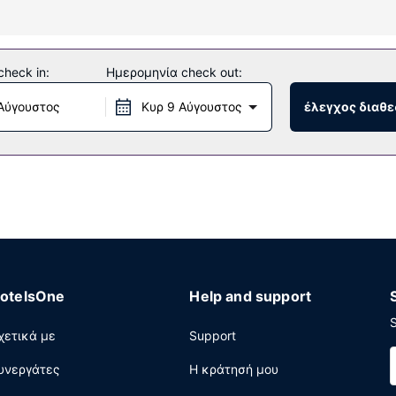
 που προσφέρονται, όπως ανοιχτά γήπεδα τένις, health club και 
εσίες γάμου και τζάκι στο λόμπι.
heck in:
Ημερομηνία check out:
Αύγουστος
Κυρ 9 Αύγουστος
έλεγχος διαθε
y Roger Restaurant (οικογενειακό εστιατόριο), το οποίο διαθέτει 
 δωρεάν πρωινό (ευρωπαϊκό) καθημερινά μεταξύ 7:30 π.μ. - 10:30 
ο. Θέλετε να οργανώσετε μια εκδήλωση σε αυτήν την πόλη (Seguin
συνεδριακό κέντρο και 2 αίθουσες συνεδριάσεων. Στους χώρους 
otelsOne
Help and support
S
χετικά με
Support
υνεργάτες
Η κράτησή μου