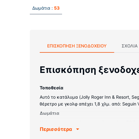
Δωμάτια :
53
ΕΠΙΣΚΌΠΗΣΗ ΞΕΝΟΔΟΧΕΊΟΥ
ΣΧΌΛΙΑ
Επισκόπηση ξενοδοχ
Τοποθεσία
Αυτό το κατάλυμα (Jolly Roger Inn & Resort, Se
θέρετρο με γκολφ απέχει 1,8 χλμ. από: Seguin V
Δωμάτια
Νιώστε σαν στο σπίτι σας σε ένα από τα 53 δ
Περισσότερα
ασύρματη πρόσβαση στο ίντερνετ που προσφέρ
περιποίησης και πιστολάκια μαλλιών. Οι παρο