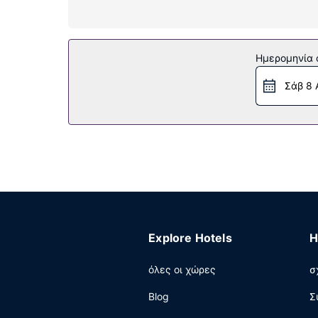
Παροχές καταλύματος
Επωφεληθείτε από τις ψυχαγωγικές δυνατότητες
βρείτε επίσης δωρεάν ασύρματο ίντερνετ, υπηρ
Ημερομηνία c
Εστιατόριο
Σάβ 8 
Απολαύστε τοπική και διεθνής κουζίνα στο Joll
επωφεληθείτε από το room service. Σερβίρεται
Άλλες παροχές
Η ρεσεψιόν λειτουργεί συγκεκριμένες ώρες μόν
232 τετραγωνικά μέτρα και περιλαμβάνει ένα 
παρκαδόρο.
Explore Hotels
H
όλες οι χώρες
σ
Blog
Σ