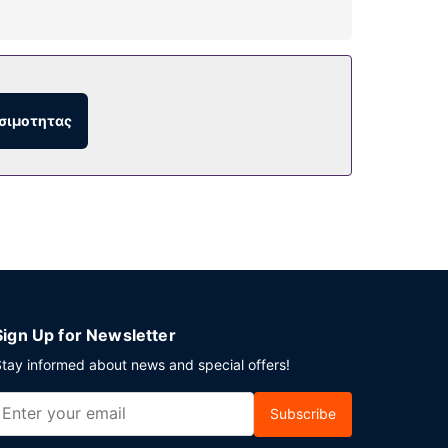
εσωτερική πισίνα. Σε αυτό το θέρετρο θα
σιμοτητας
μπαρ/lounge. Εναλλακτικά, μείνετε μέσα και
π.μ..
); Αυτό το θέρετρο διαθέτει χώρο που είναι
μας θα βρείτε δωρεάν στάθμευση χωρίς
Sign Up for Newsletter
tay informed about news and special offers!
Subscribe