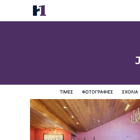
Jolly Roger Inn & Resort
Τιμές
Φωτογραφίες
σχόλια
Χάρτης
Παροχες 
ΤΙΜΈΣ
ΦΩΤΟΓΡΑΦΊΕΣ
ΣΧΌΛΙΑ