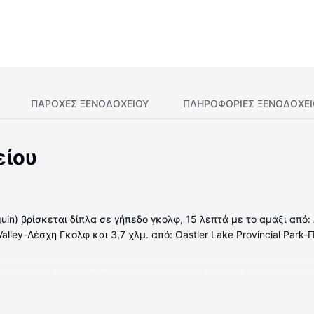
ΠΑΡΟΧΕΣ ΞΕΝΟΔΟΧΕΙΟΥ
ΠΛΗΡΟΦΟΡΊΕΣ ΞΕΝΟΔΟΧΕ
είου
guin) βρίσκεται δίπλα σε γήπεδο γκολφ, 15 λεπτά με το αμάξι από:
alley-Λέσχη Γκολφ και 3,7 χλμ. από: Oastler Lake Provincial Park-
ωμάτια με κλιματισμό, όπου υπάρχουν ψυγείο και φούρνοι μικροκυ
εται. Τα ιδιωτικά μπάνια με συνδυασμό ντουζιέρας-μπανιέρας δ
χές περιλαμβάνουν τηλέφωνα, καθώς επίσης γραφεία και βραστήρε