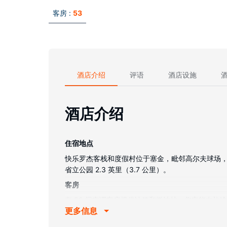
客房 :
53
酒店介绍
评语
酒店设施
酒店介绍
住宿地点
快乐罗杰客栈和度假村位于塞金，毗邻高尔夫球场，距离
省立公园 2.3 英里（3.7 公里）。
客房
有 53 间空调客房提供冰箱和微波炉；您定能在
更多信息
便利设施包括电话，以及书桌和茶具/咖啡用具。
物业设施