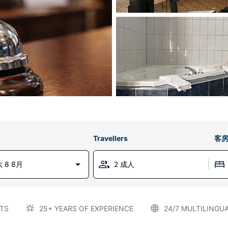
Travellers
客
 8 8月
2 成人
TS
25+ YEARS OF EXPERIENCE
24/7 MULTILINGU