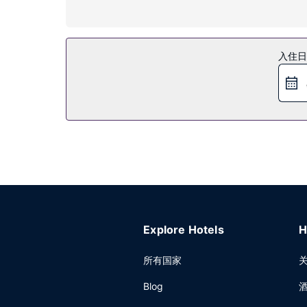
您可充分利用酒店提供的度假设施，例如室外网球场
餐厅
入住日
您可以去Jolly Roger Restaurant家庭
供免费的欧式早餐。
其他设施
前台只在规定时段有服务人员值班。计划在塞金举办活
Explore Hotels
H
所有国家
Blog