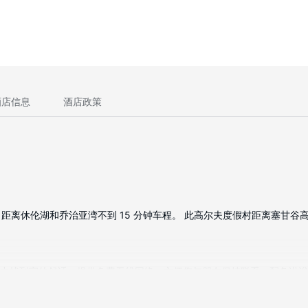
酒店信息
酒店政策
休伦湖和乔治亚湾不到 15 分钟车程。 此高尔夫度假村距离塞甘谷高尔夫
旅途中找到家的舒适。提供免费无线网络，方便您与朋友保持联系。配备淋