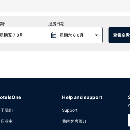
、健身俱乐部和室内游泳池。此度假村还提供免费 WiFi、婚庆服务和大
期:
退房日期:
餐馆享用本地与国际菜，也可在这里的酒吧/酒廊小酌一杯，放松一下。或者可以待在房间
星期五 7 8月
星期六 8 8月
查看空房
动？这家度假村拥有 232 平方米（2500 平方英尺）的空间，包括会
otelsOne
Help and support
S
关于我们
Support
酒店业主
我的客房预订