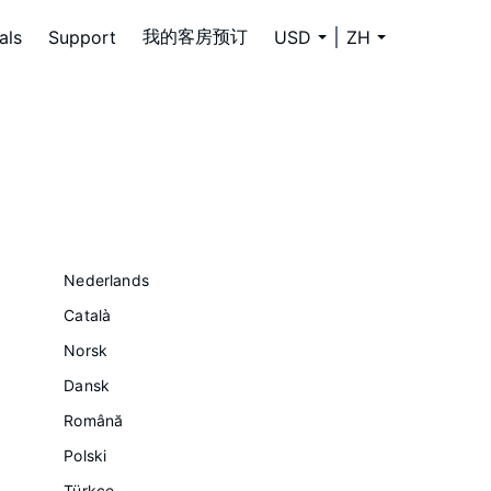
我的客房预订
als
Support
USD
ZH
Nederlands
Català
Norsk
Dansk
Română
Polski
Türkçe