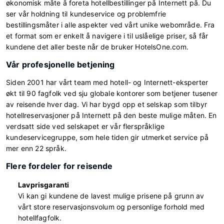
økonomisk måte å foreta hotellbestillinger på Internett på. Du
ser vår holdning til kundeservice og problemfrie
bestillingsmåter i alle aspekter ved vårt unike webområde. Fra
et format som er enkelt å navigere i til uslåelige priser, så får
kundene det aller beste når de bruker HotelsOne.com.
Vår profesjonelle betjening
Siden 2001 har vårt team med hotell- og Internett-eksperter
økt til 90 fagfolk ved sju globale kontorer som betjener tusener
av reisende hver dag. Vi har bygd opp et selskap som tilbyr
hotellreservasjoner på Internett på den beste mulige måten. En
verdsatt side ved selskapet er vår flerspråklige
kundeservicegruppe, som hele tiden gir utmerket service på
mer enn 22 språk.
Flere fordeler for reisende
Lavprisgaranti
Vi kan gi kundene de lavest mulige prisene på grunn av
vårt store reservasjonsvolum og personlige forhold med
hotellfagfolk.