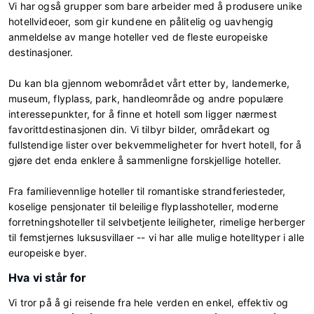
Vi har også grupper som bare arbeider med å produsere unike
hotellvideoer, som gir kundene en pålitelig og uavhengig
anmeldelse av mange hoteller ved de fleste europeiske
destinasjoner.
Du kan bla gjennom webområdet vårt etter by, landemerke,
museum, flyplass, park, handleområde og andre populære
interessepunkter, for å finne et hotell som ligger nærmest
favorittdestinasjonen din. Vi tilbyr bilder, områdekart og
fullstendige lister over bekvemmeligheter for hvert hotell, for å
gjøre det enda enklere å sammenligne forskjellige hoteller.
Fra familievennlige hoteller til romantiske strandferiesteder,
koselige pensjonater til beleilige flyplasshoteller, moderne
forretningshoteller til selvbetjente leiligheter, rimelige herberger
til femstjernes luksusvillaer -- vi har alle mulige hotelltyper i alle
europeiske byer.
Hva vi står for
Vi tror på å gi reisende fra hele verden en enkel, effektiv og