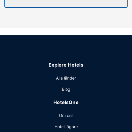
trädgården. Detta hotell har även gratis wi-fi,
conciergetjänster och bröllopstjänster.
Restaurang
Du kan äta gott och beundra utsikten över trädgården på
deras restaurang Rossini, eller ta det lugnt på rummet med
rumsservice (under begränsade tider). Avsluta dagen med
en drink på boendets bar.
Övriga bekvämligheter
Gäster har tillgång till bland annat limousine- och
Explore Hotels
taxibokning, dator och kemtvätt/tvättjänster. Planerar du
ett event i Rom? På detta hotell finns det event- och
Alla länder
konferensutrymmen på upp till 220 kvadratmeter,
Blog
däribland konferenscenter och 6 mötesrum.
HotelsOne
Om oss
Hotell ägare