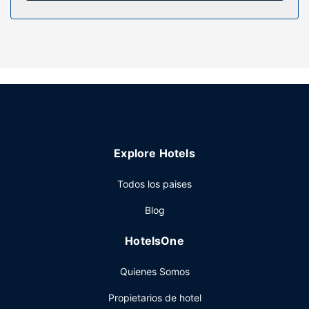
Servicios hotel
Con gimnasio y muchas otras instalaciones recreativas a tu
disposición, no te quedará ni un minuto libre. Tienes
también jardín donde sentarte a contemplar el paisaje.
Otros servicios de este hotel incluyen conexión a Internet
wifi gratis, servicios de conserjería y servicio de
celebración de bodas.
Restaurante
Explore Hotels
Si quieres disfrutar de vistas al jardín mientras comes, solo
tienes que ir al restaurante Rossini. Y si quieres algo más
Todos los paises
cómodo, llama al servicio de habitaciones con horario
limitado. Qué mejor forma de acabar el día que con una
Blog
bebida en el bar o lounge.
Otros servicios
HotelsOne
Tendrás un servicio de limusina o coche con chófer, una
Quienes Somos
sala de ordenadores y tintorería a tu disposición. ¿Estás
organizando un evento en Roma? En este hotel tienes a tu
Propietarios de hotel
disposición 220 metros cuadrados de espacio con centro