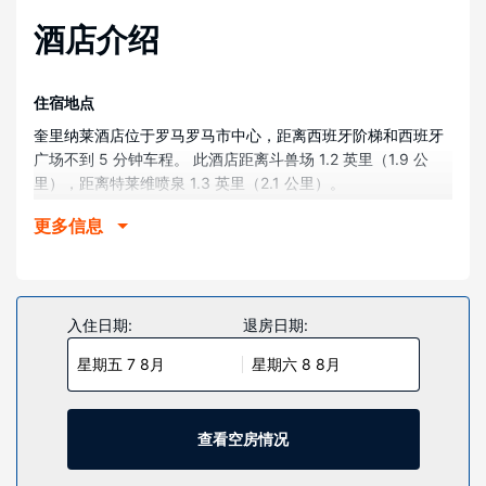
酒店介绍
住宿地点
奎里纳莱酒店位于罗马罗马市中心，距离西班牙阶梯和西班牙
广场不到 5 分钟车程。 此酒店距离斗兽场 1.2 英里（1.9 公
里），距离特莱维喷泉 1.3 英里（2.1 公里）。
客房
更多信息
有 210 间空调客房提供冰箱和平板电视；您定能在旅途中找到
家的舒适。提供免费无线网络，方便您与朋友保持联系；卫星
频道可满足您的娱乐需求。配备淋浴/盆浴组合的私人浴室提供
免费洗浴用品和坐浴桶。便利设施包括电话，以及保险箱和书
入住日期:
退房日期:
桌。
星期五 7 8月
星期六 8 8月
物业设施
享受健身中心等度假设施，或者到花园欣赏美景。此酒店还提
供免费 WiFi、礼宾服务和婚庆服务。
查看空房情况
餐厅