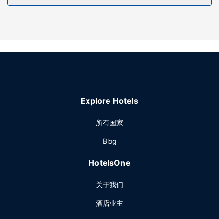
您可以去Rossini餐厅吃点便餐，还可在这里欣赏花园景色。或
者待在房间里，享受部分时段客房送餐服务。在忙碌的一天
后，不妨去酒吧/酒廊轻松一下。
其他设施
特色服务/设施包括豪华轿车或公务车服务、电脑站点和干洗/
洗衣服务。计划在罗马举办活动？这家酒店拥有 220 平方米
（2368 平方英尺）的空间，包括会议中心和6 间会议室。
Explore Hotels
所有国家
Blog
HotelsOne
关于我们
酒店业主