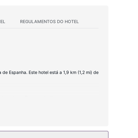
EL
REGULAMENTOS DO HOTEL
de Espanha. Este hotel está a 1,9 km (1,2 mi) de
nternet sem fios permite-lhe estar sempre
 uma combinação polibã/banheira, artigos de
do jardim. Wi-fi grátis, serviços de concierge e