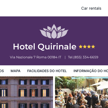
Car rentals
o Hotel
Informação do Hotel
Regulamentos do Hotel
Hotel Quirinale
Via Nazionale 7
Roma
00184
IT
Tel.
(855) 334-6659
OS
MAPA
FACILIDADES DO HOTEL
INFORMAÇÃO DO H