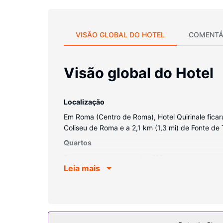
VISÃO GLOBAL DO HOTEL
COMENTÁ
Visão global do Hotel
Localização
Em Roma (Centro de Roma), Hotel Quirinale ficar
Coliseu de Roma e a 2,1 km (1,3 mi) de Fonte de 
Quartos
Sinta-se em casa num dos 210 quartos com ar con
Leia mais
contactável. Ao final do dia, assista a uma sele
higiene grátis e bidé. As comodidades incluem ai
Serviço do hotel
Participe nas várias atividades recreativas do loc
serviços para casamentos são algumas das comod