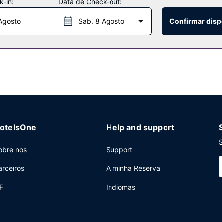
-in:
Data de Check-out:
Agosto
Sab. 8 Agosto
Confirmar disp
no Rossini, um restaurante onde poderá contemplar esplêndidas vista
iço de quarto (a horas específicas). Termine o dia com uma bebida r
imusinas, computadores e um serviço de limpeza a seco. Planeia um
uma área total de 220 metros quadrados.
otelsOne
Help and support
S
obre nos
Support
arceiros
A minha Reserva
F
Indiomas