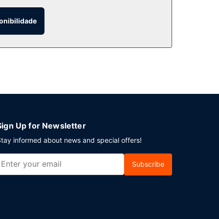
onibilidade
s para o jardim. Se preferir quedar-se no
efrescante no bar/lounge.
 evento em Roma? Este hotel dispõe de um centro
Sign Up for Newsletter
tay informed about news and special offers!
Subscribe