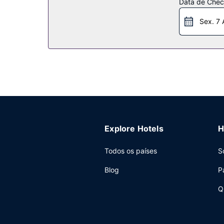
Data de Check
Restaurante
Sex. 7 
Deleite-se com a oferta gastronómica da região 
aconchego dos lençóis, confira a ementa do serv
Outros serviços
As principais comodidades incluem aluguer de l
de conferências e de 6 salas de reuniões, com 
Explore Hotels
H
Todos os países
S
Blog
P
Q