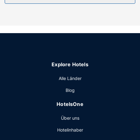
Du kannst aber auch den schönen Ausblick von folgendem
Punkt genießen: Garten. Dieses Hotel bietet auch
kostenloses WLAN, ein Concierge-Service und ein
Hochzeitsservice.
Restaurant
Gönn dir einen Happen zu essen im Rossini, einem
Restaurant mit Blick auf den Garten. Oder bleib bequem
auf deinem Zimmer und nutz den Zimmerservice (bitte
Explore Hotels
Zeiten beachten). Lass deinen Tag bei einem Drink an der
Bar/Lounge ausklingen.
Alle Länder
Sonstige Einrichtungen
Blog
Zum Angebot gehören ein Limousinenservice, ein PC-
Arbeitsplatz und ein Textilreinigungsservice. Wenn du eine
HotelsOne
Veranstaltung in Rom planst, ist dieses Hotel eine gute
Wahl, denn zu den 2368 Quadratfuß (220 Quadratmeter)
Über uns
großen Veranstaltungsräumlichkeiten zählen ein
Konferenzzentrum und 6 Tagungsräume.
Hotelinhaber