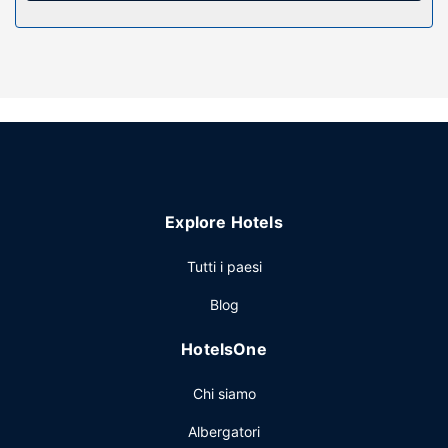
Attrattive della proprietà
Scopri i molti servizi ricreativi a disposizione, tra cui una
palestra e un giardino da dove ammirare il paesaggio.
Questo hotel dispone, inoltre, di il Wi-Fi gratuito, servizi di
concierge e servizi per matrimoni.
Ristorante
Scopri il menù di Rossini, un ristorante che vanta una bella
vista sul giardino, o approfitta del comodo servizio in
camera con orario limitato. Concludi la giornata in bellezza
Explore Hotels
con il tuo drink preferito! Presso questa struttura troverai
un bar/lounge davvero fantastico.
Tutti i paesi
Altre attrattive
Blog
Potrai usufruire di servizio auto o limousine, una postazione
PC e un pratico servizio di lavanderia e lavaggio a secco.
HotelsOne
Stai pianificando un evento a Roma? Presso un hotel avrai
a disposizione 220 metri quadrati di spazio con un centro
Chi siamo
congressi e 6 sale riunioni.
Albergatori