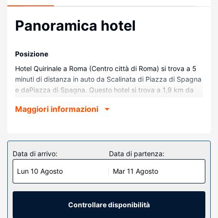
Panoramica hotel
Posizione
Hotel Quirinale a Roma (Centro città di Roma) si trova a 5
minuti di distanza in auto da Scalinata di Piazza di Spagna
e daPiazza di Spagna. Questo hotel si trova a 1,9 km da
Colosseo e 2,1 km da Fontana di Trevi.
Maggiori informazioni
Camere
Rilassati in una delle 210 camere con aria condizionata
della struttura, complete di frigorifero e TV a schermo
piatto. Il Wi-Fi gratuito ti consente di restare in contatto
Data di arrivo:
Data di partenza:
con il mondo, mentre la TV con canali via satellite è l'ideale
Lun 10 Agosto
Mar 11 Agosto
per concedersi un po' di svago. Il bagno in camera
dispone di combinazione doccia/vasca, set di cortesia
gratuiti e bidet. I comfort includono telefoni, casseforti e
scrivanie.
Controllare disponibilità