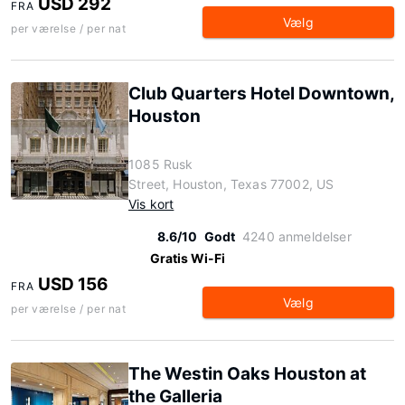
USD 292
FRA
Vælg
per værelse / per nat
Club Quarters Hotel Downtown,
Houston
1085 Rusk
Street, Houston, Texas 77002, US
Vis kort
8.6/10
Godt
4240 anmeldelser
Gratis Wi-Fi
USD 156
FRA
Vælg
per værelse / per nat
The Westin Oaks Houston at
the Galleria