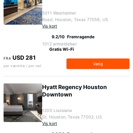
5011 Westheimer
Road, Houston, Texas 77056, US
Vis kort
9.2/10
Fremragende
1012 anmeldelser
Gratis Wi-Fi
USD 281
FRA
Vælg
per værelse / per nat
Hyatt Regency Houston
Downtown
1200 Louisiana
St, Houston, Texas 77002, US
Vis kort