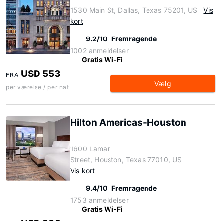
1530 Main St, Dallas, Texas 75201, US
Vis
kort
9.2/10
Fremragende
1002 anmeldelser
Gratis Wi-Fi
USD 553
FRA
Vælg
per værelse / per nat
Hilton Americas-Houston
1600 Lamar
Street, Houston, Texas 77010, US
Vis kort
9.4/10
Fremragende
1753 anmeldelser
Gratis Wi-Fi