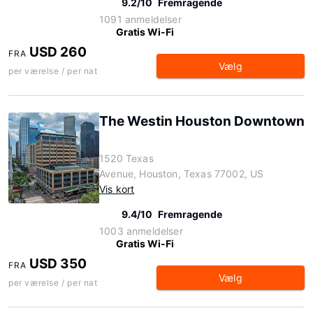
9.2/10
Fremragende
1091 anmeldelser
Gratis Wi-Fi
USD 260
FRA
Vælg
per værelse / per nat
The Westin Houston Downtown
1520 Texas
Avenue, Houston, Texas 77002, US
Vis kort
9.4/10
Fremragende
1003 anmeldelser
Gratis Wi-Fi
USD 350
FRA
Vælg
per værelse / per nat