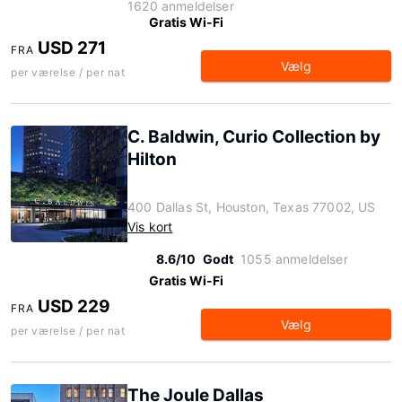
1620 anmeldelser
Gratis Wi-Fi
USD 271
FRA
Vælg
per værelse / per nat
C. Baldwin, Curio Collection by
Hilton
400 Dallas St, Houston, Texas 77002, US
Vis kort
8.6/10
Godt
1055 anmeldelser
Gratis Wi-Fi
USD 229
FRA
Vælg
per værelse / per nat
The Joule Dallas