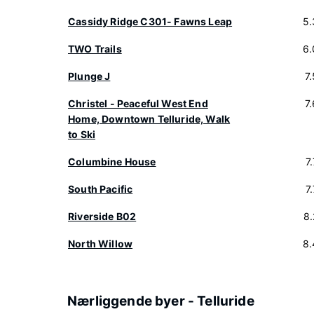
Cassidy Ridge C301- Fawns Leap
5.
TWO Trails
6.
Plunge J
7
Christel - Peaceful West End
7
Home, Downtown Telluride, Walk
to Ski
Columbine House
7
South Pacific
7
Riverside B02
8
North Willow
8.
Nærliggende byer - Telluride