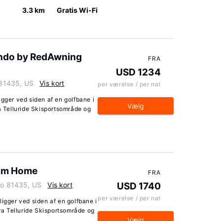
3.3 km
Gratis Wi-Fi
ndo by RedAwning
FRA
USD 1234
o 81435, US
Vis kort
per værelse / per nat
igger ved siden af en golfbane i
Vælg
ra Telluride Skisportsområde og
oom Home
FRA
ado 81435, US
Vis kort
USD 1740
per værelse / per nat
ligger ved siden af en golfbane i
fra Telluride Skisportsområde og
Vælg