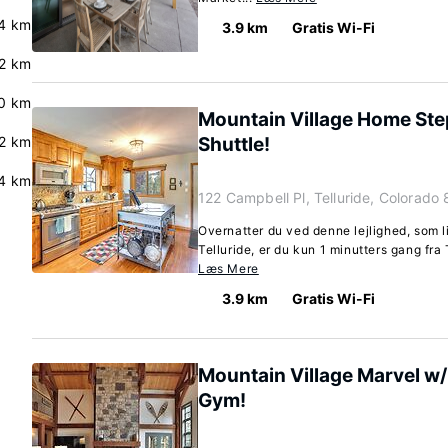
.4 km
3.9 km
Gratis Wi-Fi
.2 km
.0 km
Mountain Village Home Steps
.2 km
Shuttle!
4 km
122 Campbell Pl, Telluride, Colorado
Overnatter du ved denne lejlighed, som li
Telluride, er du kun 1 minutters gang fra
Læs Mere
3.9 km
Gratis Wi-Fi
Mountain Village Marvel w
Gym!