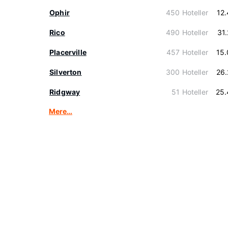
Ophir
450 Hoteller
12
Rico
490 Hoteller
31
Placerville
457 Hoteller
15
Silverton
300 Hoteller
26
Ridgway
51 Hoteller
25.
Mere…