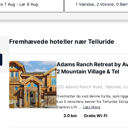
re 7 Aug - Lør 8 Aug
1 Værelse, 2 Voksne, 0 Bør
Fremhævede hoteller nær Telluride
Adams Ranch Retreat by Av
2 Mountain Village & Tel
225 Adams Ranch Road, Telluride, C
Overnatter du ved denne hytte, som ligger
kun 5 minutters kørsel fra Telluride Ski
Express Lift. ...
Læs Mere
3.0 km
Gratis Wi-Fi