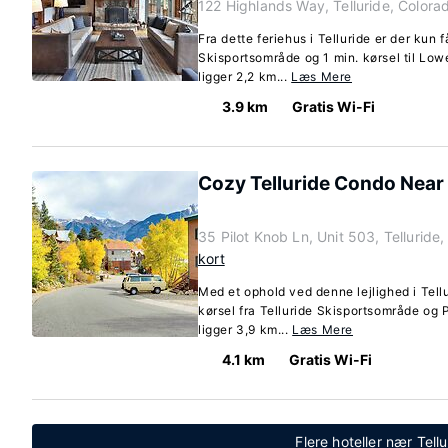
122 Highlands Way, Telluride, Color
Fra dette feriehus i Telluride er der kun få
Skisportsområde og 1 min. kørsel til Lo
ligger 2,2 km...
Læs Mere
3.9 km
Gratis Wi-Fi
Cozy Telluride Condo Near 
35 Pilot Knob Ln, Unit 503, Tellurid
kort
Med et ophold ved denne lejlighed i Tell
kørsel fra Telluride Skisportsområde og 
ligger 3,9 km...
Læs Mere
4.1 km
Gratis Wi-Fi
Flere hoteller nær Tell