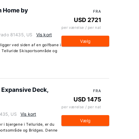
m Home by
FRA
USD 2721
per værelse / per nat
orado 81435, US
Vis kort
Vælg
ligger ved siden af en golfbane i
ra Telluride Skisportsområde og
 Expansive Deck,
FRA
USD 1475
per værelse / per nat
81435, US
Vis kort
Vælg
 i bjergene i Telluride, er du
sportsområde og Bridges. Denne