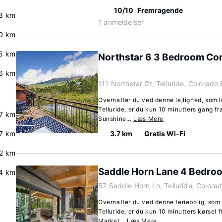
10/10
Fremragende
3 km
1 anmeldelser
0 km
.5 km
Northstar 6 3 Bedroom Co
.6 km
111 Northstar Ct, Telluride, Colorad
Overnatter du ved denne lejlighed, som l
Telluride, er du kun 10 minutters gang f
.7 km
Sunshine...
Læs Mere
.7 km
3.7 km
Gratis Wi-Fi
.2 km
Saddle Horn Lane 4 Bedr
4 km
57 Saddle Horn Ln, Telluride, Color
Overnatter du ved denne feriebolig, som 
Telluride, er du kun 10 minutters kørsel 
Market...
Læs Mere