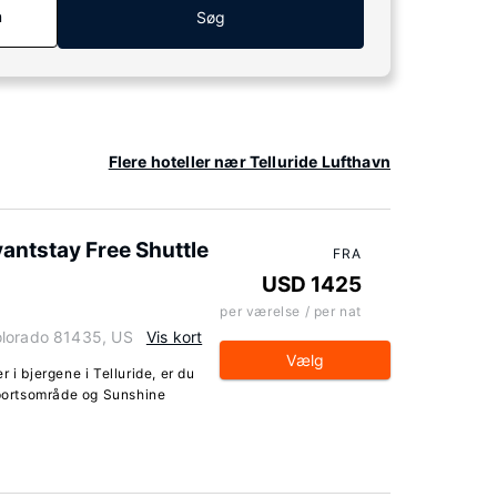
n
Søg
Flere hoteller nær Telluride Lufthavn
antstay Free Shuttle
FRA
USD 1425
per værelse / per nat
olorado 81435, US
Vis kort
Vælg
 i bjergene i Telluride, er du
sportsområde og Sunshine