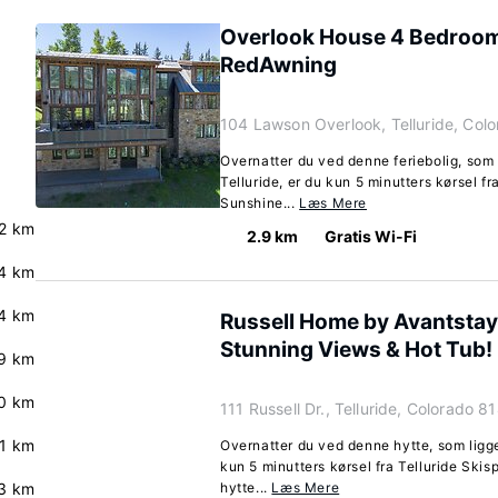
Overlook House 4 Bedroo
RedAwning
104 Lawson Overlook, Telluride, Col
Overnatter du ved denne feriebolig, som 
Telluride, er du kun 5 minutters kørsel f
Sunshine...
Læs Mere
.2 km
2.9 km
Gratis Wi-Fi
4 km
4 km
Russell Home by Avantstay
Stunning Views & Hot Tub!
9 km
0 km
111 Russell Dr., Telluride, Colorado 
.1 km
Overnatter du ved denne hytte, som ligger
kun 5 minutters kørsel fra Telluride Ski
3 km
hytte...
Læs Mere