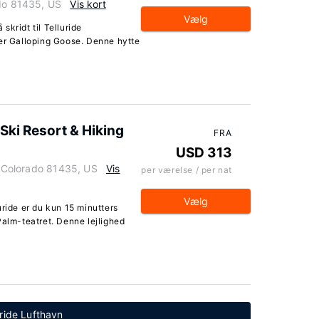
ado 81435, US
Vis kort
Vælg
 skridt til Telluride
wer Galloping Goose. Denne hytte
Ski Resort & Hiking
FRA
USD 313
e, Colorado 81435, US
Vis
per værelse / per nat
Vælg
uride er du kun 15 minutters
Palm-teatret. Denne lejlighed
uride Lufthavn