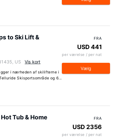
 to Ski Lift &
FRA
USD 441
per værelse / per nat
 81435, US
Vis kort
Vælg
gger i nærheden af skilifterne i
 Telluride Skisportsområde og 6...
/ Hot Tub & Home
FRA
USD 2356
per værelse / per nat