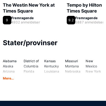
The Westin New York at
Tempo by Hilton 
Times Square
Times Square
Fremragende
Fremragende
9
9.2
4932 anmeldelser
5887 anmeldelser
Stater/provinser
Alabama
District of
Kansas
Missouri
New
Alaska
Columbia
Kentucky
Montana
Mexico
Arizona
Florida
Louisiana
Nebraska
New York
Arkansas
Georgia
Maine
Nevada
North
Mere…
California
Hawaii
Maryland
New
Carolina
Colorado
Idaho
Massachusetts
Hampshire
North
Connecticut
Illinois
Michigan
New
Dakota
Delaware
Indiana
Minnesota
Jersey
Ohio
Iowa
Mississippi
Oklahoma