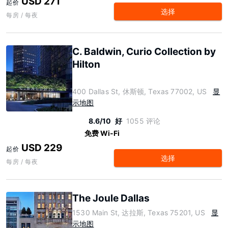
USD 271
起价
选择
每房 / 每夜
C. Baldwin, Curio Collection by
Hilton
400 Dallas St, 休斯顿, Texas 77002, US
显
示地图
8.6/10
好
1055 评论
免费 Wi-Fi
USD 229
起价
选择
每房 / 每夜
The Joule Dallas
1530 Main St, 达拉斯, Texas 75201, US
显
示地图