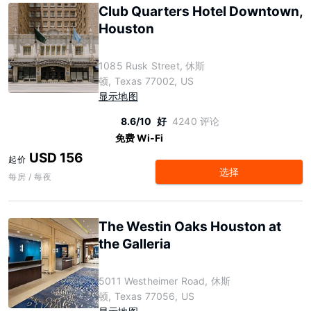
Club Quarters Hotel Downtown,
Houston
1085 Rusk Street, 休斯
顿, Texas 77002, US
显示地图
8.6/10
好
4240 评论
免费 Wi-Fi
USD 156
起价
选择
每房 / 每夜
The Westin Oaks Houston at
the Galleria
5011 Westheimer Road, 休斯
顿, Texas 77056, US