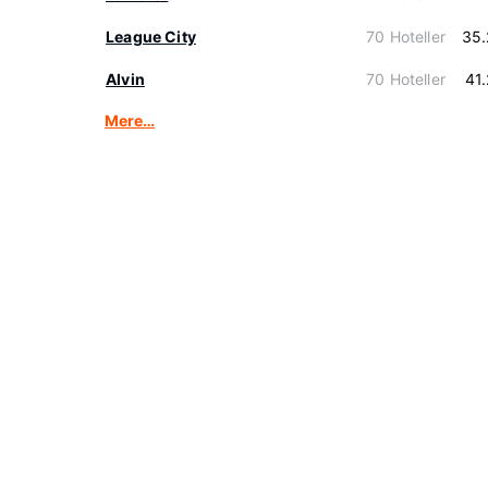
League City
70 Hoteller
35.
Alvin
70 Hoteller
41
Mere…