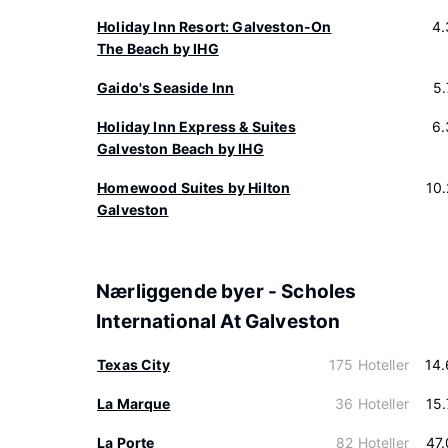
Holiday Inn Resort: Galveston-On
4.
The Beach by IHG
Gaido's Seaside Inn
5
Holiday Inn Express & Suites
6.
Galveston Beach by IHG
Homewood Suites by Hilton
10
Galveston
Nærliggende byer - Scholes
International At Galveston
Texas City
175 Hoteller
14
La Marque
36 Hoteller
15
La Porte
82 Hoteller
47