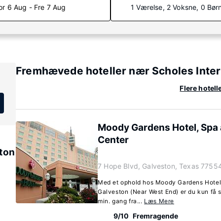
or 6 Aug - Fre 7 Aug
1 Værelse, 2 Voksne, 0 Bør
Fremhævede hoteller nær Scholes Inter
Flere hotel
Moody Gardens Hotel, Spa
Center
ston
7 Hope Blvd, Galveston, Texas 7755
Med et ophold hos Moody Gardens Hotel
Galveston (Near West End) er du kun få 
min. gang fra...
Læs Mere
9/10
Fremragende