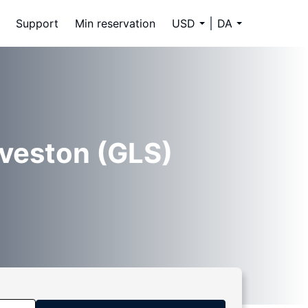
Support
Min reservation
USD
DA
lveston (GLS)