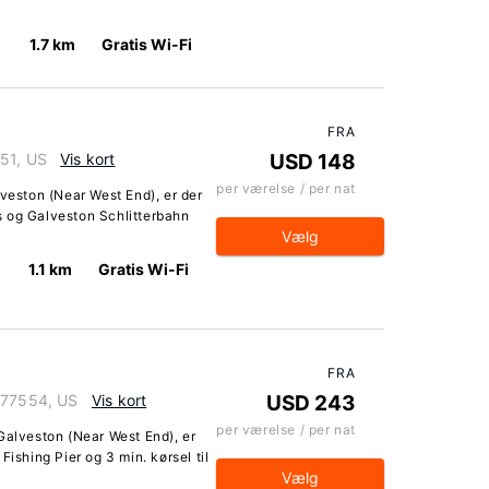
1.7 km
Gratis Wi-Fi
FRA
551, US
Vis kort
USD 148
per værelse / per nat
lveston (Near West End), er der
s og Galveston Schlitterbahn
Vælg
1.1 km
Gratis Wi-Fi
FRA
s 77554, US
Vis kort
USD 243
per værelse / per nat
Galveston (Near West End), er
Fishing Pier og 3 min. kørsel til
Vælg