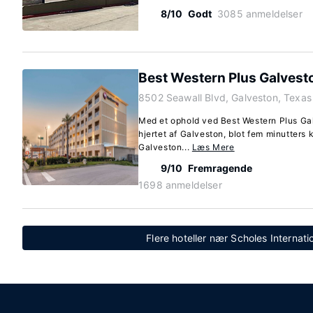
8/10
Godt
3085 anmeldelser
Best Western Plus Galvest
8502 Seawall Blvd, Galveston, Texa
Med et ophold ved Best Western Plus Gal
hjertet af Galveston, blot fem minutters
Galveston...
Læs Mere
9/10
Fremragende
1698 anmeldelser
Flere hoteller nær Scholes Internat