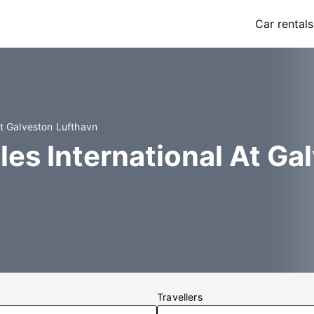
Car rentals
At Galveston Lufthavn
les International At Ga
Travellers