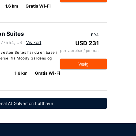
1.6 km
Gratis Wi-Fi
on Suites
FRA
s 77554, US
Vis kort
USD 231
per værelse / per nat
veston Suites har du en base i
 kørsel fra Moody Gardens og
Vælg
1.6 km
Gratis Wi-Fi
ional At Galveston Lufthavn