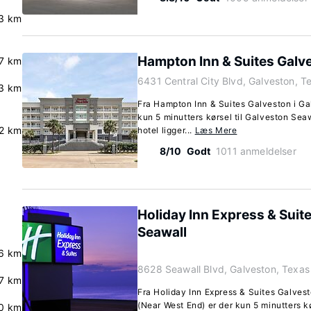
3 km
Hampton Inn & Suites Galv
.7 km
6431 Central City Blvd, Galveston, 
3 km
Fra Hampton Inn & Suites Galveston i Ga
kun 5 minutters kørsel til Galveston Se
.2 km
hotel ligger...
Læs Mere
8/10
Godt
1011 anmeldelser
Holiday Inn Express & Suit
Seawall
.6 km
8628 Seawall Blvd, Galveston, Texa
.7 km
Fra Holiday Inn Express & Suites Galves
(Near West End) er der kun 5 minutters k
.0 km