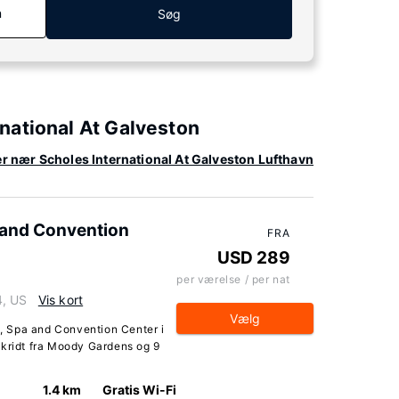
n
Søg
national At Galveston
ler nær Scholes International At Galveston Lufthavn
 and Convention
FRA
USD 289
per værelse / per nat
4, US
Vis kort
Vælg
, Spa and Convention Center i
skridt fra Moody Gardens og 9
1.4 km
Gratis Wi-Fi