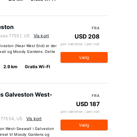
eston
FRA
Texas 77551, US
Vis kort
USD 208
per værelse / per nat
lveston (Near West End) er der
awall og Moody Gardens. Dette
Vælg
2.9 km
Gratis Wi-Fi
es Galveston West-
FRA
USD 187
per værelse / per nat
s 77554, US
Vis kort
Vælg
ton West-Seawall i Galveston
ørsel til Moody Gardens og