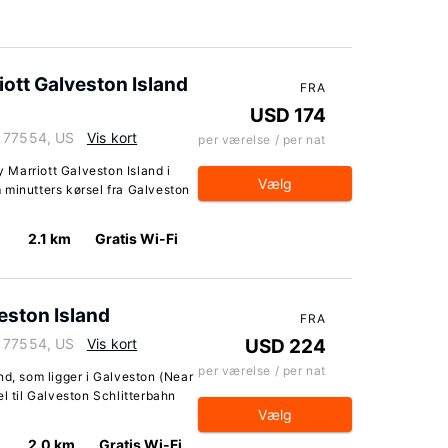
ott Galveston Island
FRA
USD 174
s 77554, US
Vis kort
per værelse / per nat
Marriott Galveston Island i
Vælg
 minutters kørsel fra Galveston
2.1 km
Gratis Wi-Fi
eston Island
FRA
s 77554, US
Vis kort
USD 224
per værelse / per nat
nd, som ligger i Galveston (Near
l til Galveston Schlitterbahn
Vælg
2.0 km
Gratis Wi-Fi