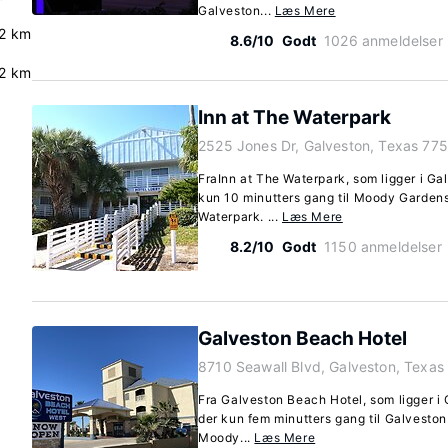
Galveston...
Læs Mere
2 km
8.6/10
Godt
1026 anmeldelser
.2 km
Inn at The Waterpark
2525 Jones Dr, Galveston, Texas 77
FraInn at The Waterpark, som ligger i Ga
kun 10 minutters gang til Moody Garden
Waterpark. ...
Læs Mere
8.2/10
Godt
1150 anmeldelser
Galveston Beach Hotel
8710 Seawall Blvd, Galveston, Texa
Fra Galveston Beach Hotel, som ligger i 
der kun fem minutters gang til Galveston 
Moody...
Læs Mere