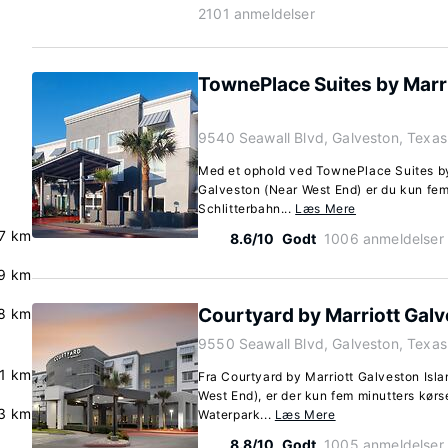
2101 anmeldelser
TownePlace Suites by Marri
9540 Seawall Blvd, Galveston, Texa
Med et ophold ved TownePlace Suites by 
Galveston (Near West End) er du kun fem
Schlitterbahn...
Læs Mere
.7 km
8.6/10
Godt
1006 anmeldelser
.9 km
Courtyard by Marriott Galv
.8 km
9550 Seawall Blvd, Galveston, Texa
.1 km
Fra Courtyard by Marriott Galveston Isla
West End), er der kun fem minutters kørse
3 km
Waterpark...
Læs Mere
8.8/10
Godt
1005 anmeldelser