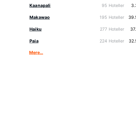
Kaanapali
95 Hoteller
3.
Makawao
195 Hoteller
39.
Haiku
277 Hoteller
37
Paia
224 Hoteller
32.
Mere…