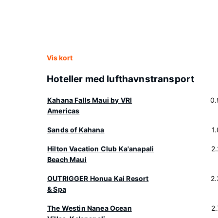
Vis kort
Hoteller med lufthavnstransport
Kahana Falls Maui by VRI
0.
Americas
Sands of Kahana
1
Hilton Vacation Club Ka'anapali
2
Beach Maui
OUTRIGGER Honua Kai Resort
2
& Spa
The Westin Nanea Ocean
2