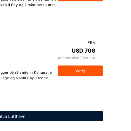
Napili Bay og 7 minutters kørsel
FRA
USD 706
per værelse / per nat
Vælg
igger på stranden i Kahana, er
illage og Napili Bay. Denne
alua Lufthavn