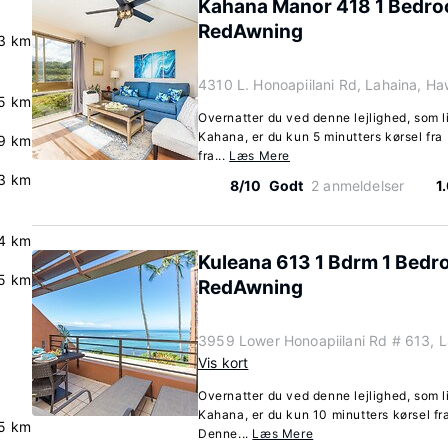
Kahana Manor 418 1 Bedr
RedAwning
3 km
4310 L. Honoapiilani Rd, Lahaina, Ha
5 km
Overnatter du ved denne lejlighed, som l
Kahana, er du kun 5 minutters kørsel fra 
9 km
fra...
Læs Mere
3 km
8/10
Godt
2 anmeldelser
1
4 km
Kuleana 613 1 Bdrm 1 Bed
5 km
RedAwning
3959 Lower Honoapiilani Rd # 613, L
Vis kort
Overnatter du ved denne lejlighed, som l
Kahana, er du kun 10 minutters kørsel fr
5 km
Denne...
Læs Mere