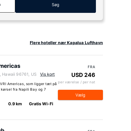
n
Søg
Flere hoteller nær Kapalua Lufthavn
Americas
FRA
, Hawaii 96761, US
Vis kort
USD 246
per værelse / per nat
VRI Americas, som ligger tæt på
kørsel fra Napili Bay og 7
Vælg
0.9 km
Gratis Wi-Fi
ub