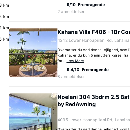
9/10
Fremragende
3 km
2 anmeldelser
5 km
.1 km
Kahana Villa F406 - 1Br C
5 km
4242 Lower Honoapiilani Rd, Lahaina
Overnatter du ved denne lejlighed, som l
Kahana, er du kun 5 minutters kørsel fra 
fra...
Læs Mere
9.4/10
Fremragende
8 anmeldelser
Noelani 304 3bdrm 2.5 Ba
by RedAwning
4095 Lower Honoapiilani Rd, Lahaina
Overnatter du ved denne lejlighed, som l