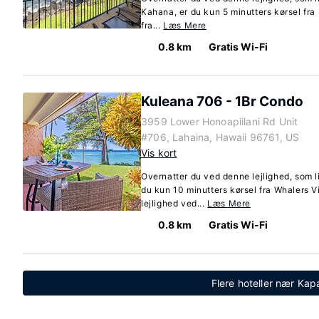
Kahana, er du kun 5 minutters kørsel fra 
fra...
Læs Mere
0.8 km
Gratis Wi-Fi
Kuleana 706 - 1Br Condo
3959 Lower Honoapiilani Rd Unit
#706, Lahaina, Hawaii 96761, US
Vis kort
Overnatter du ved denne lejlighed, som l
du kun 10 minutters kørsel fra Whalers V
lejlighed ved...
Læs Mere
0.8 km
Gratis Wi-Fi
Flere hoteller nær Kap