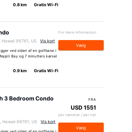
0.8 km
Gratis Wi-Fi
ondo
For mere information:
, Hawaii 96761, US
Vis kort
Vælg
igger ved siden af en golfbane i
Napili Bay og 7 minutters kørsel
0.9 km
Gratis Wi-Fi
th 3 Bedroom Condo
FRA
USD 1551
per værelse / per nat
, Hawaii 96761, US
Vis kort
Vælg
igger ved siden af en golfbane i