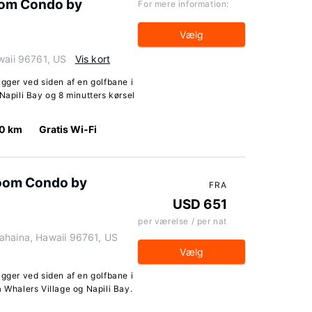
oom Condo by
For mere information:
Vælg
waii 96761, US
Vis kort
igger ved siden af en golfbane i
Napili Bay og 8 minutters kørsel
.0 km
Gratis Wi-Fi
room Condo by
FRA
USD 651
per værelse / per nat
ahaina, Hawaii 96761, US
Vælg
igger ved siden af en golfbane i
a Whalers Village og Napili Bay.