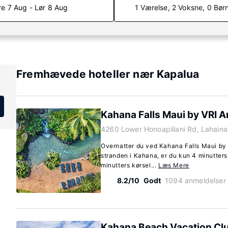
re 7 Aug - Lør 8 Aug
1 Værelse, 2 Voksne, 0 Bør
Fremhævede hoteller nær Kapalua
Kahana Falls Maui by VRI 
4260 Lower Honoapiilani Rd, Lahaina
Overnatter du ved Kahana Falls Maui by 
stranden i Kahana, er du kun 4 minutters 
minutters kørsel...
Læs Mere
8.2/10
Godt
1094 anmeldelser
Kahana Beach Vacation Cl