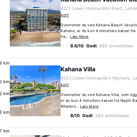
4221 Lower Honoapiilani Road, Lahai
kort
Overnatter du ved Kahana Beach Vacation
Kahana, er du kun 4 minutters kørsel fra 
fra...
Læs Mere
8.6/10
Godt
888 anmeldelser
9 km
Kahana Villa
4242 Lower Honoapiilani Highway, La
.0 km
kort
.2 km
Overnatter du ved Kahana Villa, som ligg
er du kun 4 minutters kørsel fra Napili B
Whalers...
Læs Mere
.3 km
8/10
Godt
384 anmeldelser
.7 km