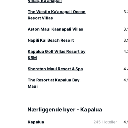
Villas, Ka'anapali
The Westin Ka'anapali Ocean
3.
Resort Villas
Aston Maui Kaanapali Villas
3.
Napili Kai Beach Resort
3.
Kapalua Golf Villas Resort by
4.
KBM
Sheraton Maui Resort & Spa
4.
The Resort at Kapalua Bay,
4.
Maui
Nærliggende byer - Kapalua
Kapalua
245 Hoteller
4.