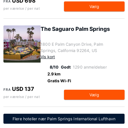
USD 698
FRA
Vælg
per værelse / per nat
The Saguaro Palm Springs
1800 E Palm Canyon Drive, Palm
Springs, California 92264, US
Vis kort
8/10
Godt
1290 anmeldelser
2.9 km
Gratis Wi-Fi
USD 137
FRA
Vælg
per værelse / per nat
Flere hoteller nær Palm Springs International Lufthavn