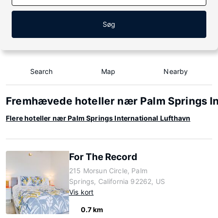
Søg
Search
Map
Nearby
Fremhævede hoteller nær Palm Springs In
Flere hoteller nær Palm Springs International Lufthavn
For The Record
215 Morsun Circle, Palm
Springs, California 92262, US
Vis kort
0.7 km