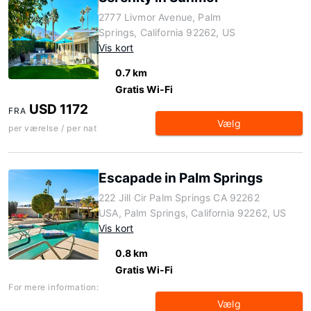
2777 Livmor Avenue, Palm
Springs, California 92262, US
Vis kort
0.7 km
Gratis Wi-Fi
USD 1172
FRA
Vælg
per værelse / per nat
Escapade in Palm Springs
222 Jill Cir Palm Springs CA 92262
USA, Palm Springs, California 92262, US
Vis kort
0.8 km
Gratis Wi-Fi
For mere information:
Vælg