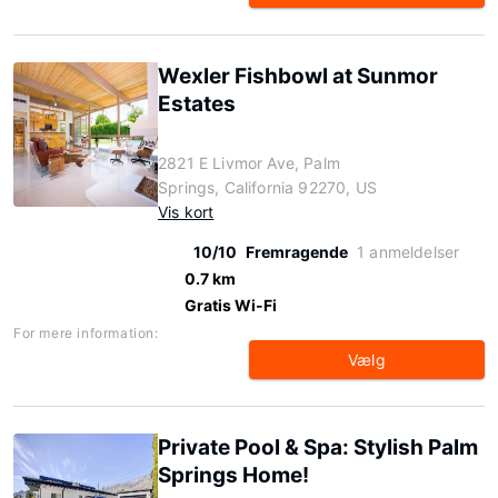
Wexler Fishbowl at Sunmor
Estates
2821 E Livmor Ave, Palm
Springs, California 92270, US
Vis kort
10/10
Fremragende
1 anmeldelser
0.7 km
Gratis Wi-Fi
For mere information:
Vælg
Private Pool & Spa: Stylish Palm
Springs Home!