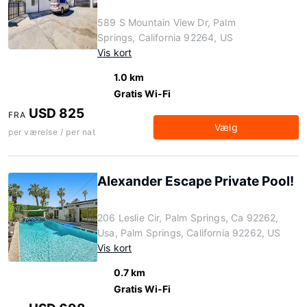
589 S Mountain View Dr, Palm
Springs, California 92264, US
Vis kort
1.0 km
Gratis Wi-Fi
USD 825
FRA
Vælg
per værelse / per nat
Alexander Escape Private Pool!
206 Leslie Cir, Palm Springs, Ca 92262,
Usa, Palm Springs, California 92262, US
Vis kort
0.7 km
Gratis Wi-Fi