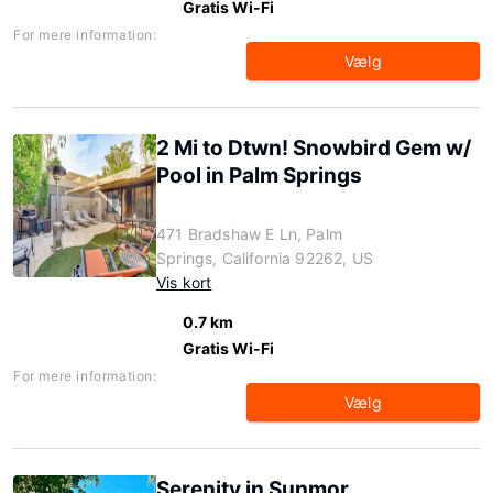
Gratis Wi-Fi
For mere information:
Vælg
2 Mi to Dtwn! Snowbird Gem w/
Pool in Palm Springs
471 Bradshaw E Ln, Palm
Springs, California 92262, US
Vis kort
0.7 km
Gratis Wi-Fi
For mere information:
Vælg
Serenity in Sunmor