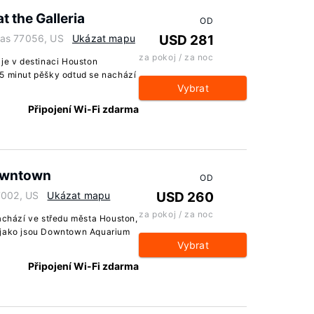
 the Galleria
OD
xas 77056, US
Ukázat mapu
USD 281
za pokoj / za noc
 je v destinaci Houston
15 minut pěšky odtud se nachází
Vybrat
Připojení Wi-Fi zdarma
owntown
OD
7002, US
Ukázat mapu
USD 260
za pokoj / za noc
chází ve středu města Houston,
, jako jsou Downtown Aquarium
Vybrat
Připojení Wi-Fi zdarma