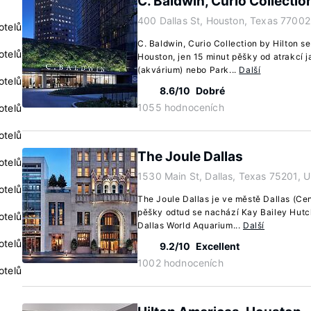
C. Baldwin, Curio Collectio
400 Dallas St, Houston, Texas 77002
otelů
C. Baldwin, Curio Collection by Hilton s
otelů
Houston, jen 15 minut pěšky od atrakcí
(akvárium) nebo Park...
Další
otelů
8.6/10
Dobré
1055 hodnoceních
otelů
otelů
The Joule Dallas
otelů
1530 Main St, Dallas, Texas 75201, 
otelů
The Joule Dallas je ve městě Dallas (Ce
pěšky odtud se nachází Kay Bailey Hutc
otelů
Dallas World Aquarium...
Další
otelů
9.2/10
Excellent
1002 hodnoceních
otelů