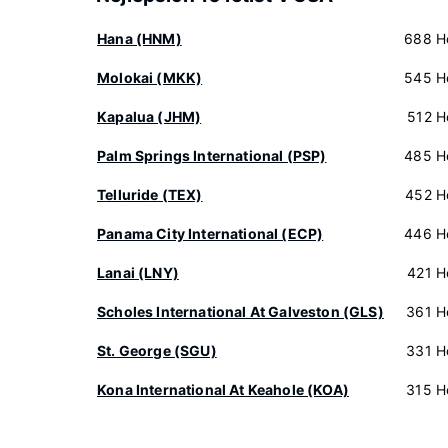
Hana (HNM)
688 H
Molokai (MKK)
545 H
Kapalua (JHM)
512 H
Palm Springs International (PSP)
485 H
Telluride (TEX)
452 H
Panama City International (ECP)
446 H
Lanai (LNY)
421 H
Scholes International At Galveston (GLS)
361 H
St. George (SGU)
331 H
Kona International At Keahole (KOA)
315 H