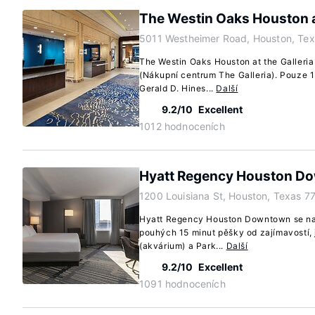
The Westin Oaks Houston at
5011 Westheimer Road, Houston, Te
The Westin Oaks Houston at the Galleria
(Nákupní centrum The Galleria). Pouze 
Gerald D. Hines...
Další
9.2/10
Excellent
1012 hodnoceních
Hyatt Regency Houston D
1200 Louisiana St, Houston, Texas 7
Hyatt Regency Houston Downtown se na
pouhých 15 minut pěšky od zajímavostí
(akvárium) a Park...
Další
9.2/10
Excellent
1091 hodnoceních