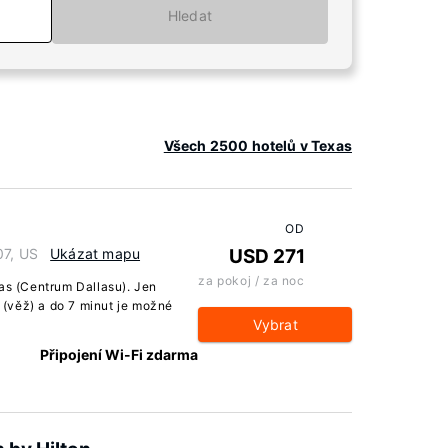
Hledat
Všech 2500 hotelů v Texas
OD
07, US
Ukázat mapu
USD 271
za pokoj / za noc
las (Centrum Dallasu). Jen
(věž) a do 7 minut je možné
Vybrat
Připojení Wi-Fi zdarma