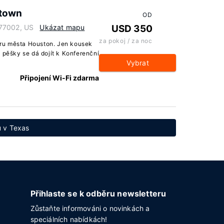
ntown
OD
 77002, US
Ukázat mapu
USD 350
za pokoj / za noc
ru města Houston. Jen kousek
 pěšky se dá dojít k Konferenční
Vybrat
Připojení Wi-Fi zdarma
ů v Texas
Přihlaste se k odběru newsletteru
Zůstaňte informováni o novinkách a
speciálních nabídkách!