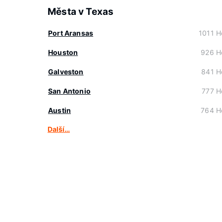
Města v Texas
Port Aransas
1011 H
Houston
926 H
Galveston
841 H
San Antonio
777 H
Austin
764 H
Další…