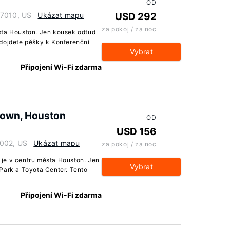
OD
77010, US
Ukázat mapu
USD 292
za pokoj / za noc
sta Houston. Jen kousek odtud
 dojdete pěšky k Konferenční
Vybrat
Připojení Wi-Fi zdarma
town, Houston
OD
USD 156
7002, US
Ukázat mapu
za pokoj / za noc
je v centru města Houston. Jen
Vybrat
Park a Toyota Center. Tento
Připojení Wi-Fi zdarma