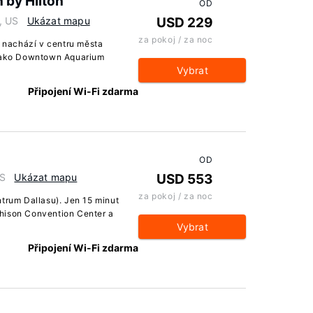
n by Hilton
OD
, US
Ukázat mapu
USD 229
za pokoj / za noc
e nachází v centru města
 jako Downtown Aquarium
Vybrat
Připojení Wi-Fi zdarma
OD
US
Ukázat mapu
USD 553
za pokoj / za noc
ntrum Dallasu). Jen 15 minut
hison Convention Center a
Vybrat
Připojení Wi-Fi zdarma