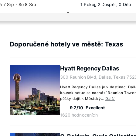
á 7 Srp - So 8 Srp
1 Pokoj, 2 Dospělí, 0 Děti
Doporučené hotely ve městě: Texas
Hyatt Regency Dallas
300 Reunion Blvd, Dallas, Texas 752
Hyatt Regency Dallas je v destinaci Dal
kousek odtud se nachází Reunion Tower 
pěšky dojít k Městský...
Další
9.2/10
Excellent
1620 hodnoceních