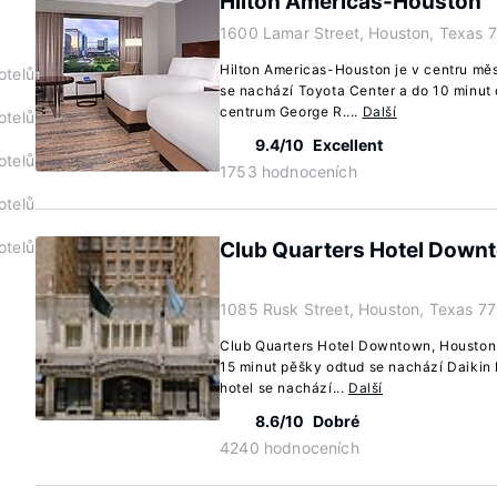
Hilton Americas-Houston
1600 Lamar Street, Houston, Texas 
Hilton Americas-Houston je v centru mě
otelů
se nachází Toyota Center a do 10 minut
centrum George R....
Další
otelů
9.4/10
Excellent
otelů
1753 hodnoceních
otelů
otelů
Club Quarters Hotel Down
1085 Rusk Street, Houston, Texas 7
Club Quarters Hotel Downtown, Houston 
15 minut pěšky odtud se nachází Daikin 
hotel se nachází...
Další
8.6/10
Dobré
4240 hodnoceních