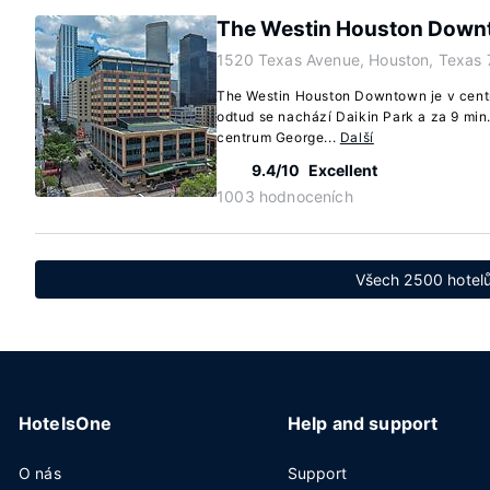
The Westin Houston Dow
1520 Texas Avenue, Houston, Texas
The Westin Houston Downtown je v cent
odtud se nachází Daikin Park a za 9 min.
centrum George...
Další
9.4/10
Excellent
1003 hodnoceních
Všech 2500 hotel
HotelsOne
Help and support
O nás
Support