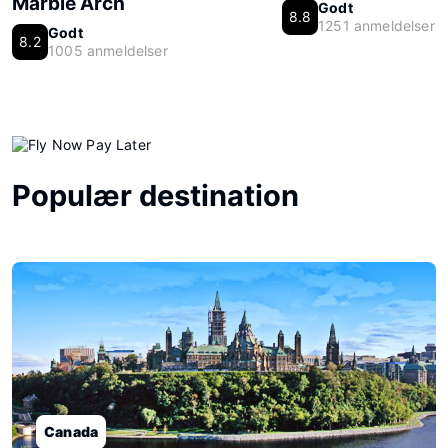
Marble Arch
Godt
8.8
1251 anmeldelser
Godt
8.2
1005 anmeldelser
Populær destination
Canada