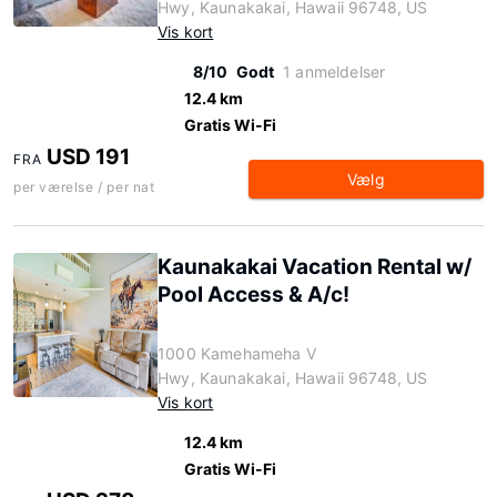
Hwy, Kaunakakai, Hawaii 96748, US
Vis kort
8/10
Godt
1 anmeldelser
12.4 km
Gratis Wi-Fi
USD 191
FRA
Vælg
per værelse / per nat
Kaunakakai Vacation Rental w/
Pool Access & A/c!
1000 Kamehameha V
Hwy, Kaunakakai, Hawaii 96748, US
Vis kort
12.4 km
Gratis Wi-Fi