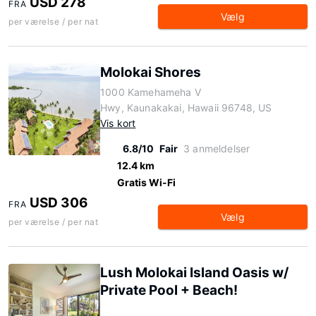
USD 278
FRA
Vælg
per værelse / per nat
Molokai Shores
1000 Kamehameha V
Hwy, Kaunakakai, Hawaii 96748, US
Vis kort
6.8/10
Fair
3 anmeldelser
12.4 km
Gratis Wi-Fi
USD 306
FRA
Vælg
per værelse / per nat
Lush Molokai Island Oasis w/
Private Pool + Beach!