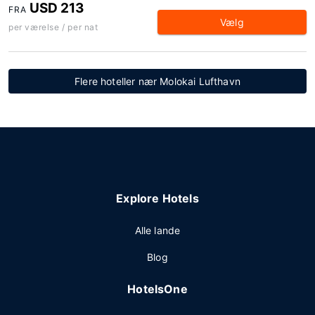
USD 213
FRA
Vælg
per værelse / per nat
Flere hoteller nær Molokai Lufthavn
Explore Hotels
Alle lande
Blog
HotelsOne