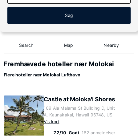
Søg
Search
Map
Nearby
Fremhævede hoteller nær Molokai
Flere hoteller nær Molokai Lufthavn
Castle at Moloka'i Shores
109 Ala Malama St Building D, Unit
A, Kaunakakai, Hawaii 96748, US
Vis kort
7.2/10
Godt
182 anmeldelser