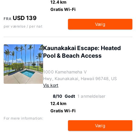
12.4 km
Gratis Wi-Fi
USD 139
FRA
Vælg
per værelse / per nat
Kaunakakai Escape: Heated
Pool & Beach Access
1000 Kamehameha V
Hwy, Kaunakakai, Hawaii 96748, US
Vis kort
8/10
Godt
1 anmeldelser
12.4 km
Gratis Wi-Fi
For mere information:
Vælg