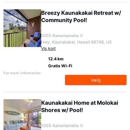
Breezy Kaunakakai Retreat w/
Community Pool!
1000 Kamehameha V
Hwy, Kaunakakai, Hawaii 96748, US
Vis kort
12.4 km
Gratis Wi-Fi
For mere information:
Vælg
Kaunakakai Home at Molokai
Shores w/ Pool!
1000 Kamehameha V