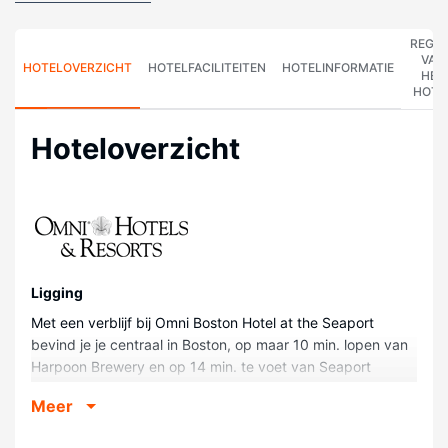
REGE
VAN
HOTELOVERZICHT
HOTELFACILITEITEN
HOTELINFORMATIE
HET
HOTE
Hoteloverzicht
Ligging
Met een verblijf bij Omni Boston Hotel at the Seaport
bevind je je centraal in Boston, op maar 10 min. lopen van
Harpoon Brewery en op 14 min. te voet van Seaport
Common. Dit hotel in luxe stijl ligt op 1,6 km van Boston
Meer
Tea Party Ship en op 1,6 km van Instituut voor
Hedendaagse kunst.