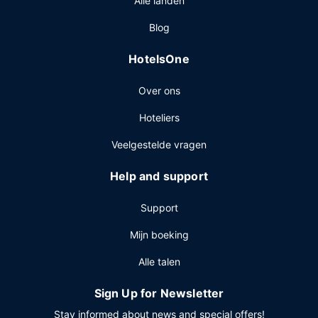
Alle landen
koffiebar/het café. Ontspan met een lekker fris drankje
van een poolbar of één van de 2 bars/lounges. Op
Blog
werkdagen wordt er tegen betaling een uitgebreid ontbijt
geserveerd van 06.30 uur tot 11.00 uur en in het weekend
HotelsOne
is dit beschikbaar van 07.00 uur tot 11.00 uur.
Overige voorzieningen
Over ons
Enkele van de voorzieningen zijn een businesscentrum,
Hoteliers
gratis kranten in de lobby en een stomerij/wasserijservice.
Dit hotel beschikt over 38 vergaderruimtes. Ter
Veelgestelde vragen
plaatse heb je parkeerplaatsen.
Help and support
Support
Mijn boeking
Alle talen
Sign Up for Newsletter
Stay informed about news and special offers!