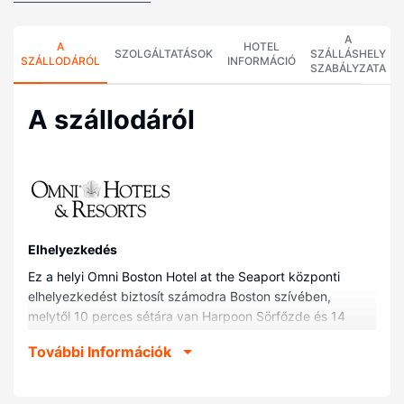
A
A
HOTEL
SZOLGÁLTATÁSOK
SZÁLLÁSHELY
SZÁLLODÁRÓL
INFORMÁCIÓ
SZABÁLYZATA
A szállodáról
Elhelyezkedés
Ez a helyi Omni Boston Hotel at the Seaport központi
elhelyezkedést biztosít számodra Boston szívében,
melytől 10 perces sétára van Harpoon Sörfőzde és 14
perces sétára Seaport Központi Park. Ez a helyi
További Információk
luxusszínvonalú hotel kb. 1,6 km-re található Bostoni
Teadélután emlékhajó, ill. 1,6 km-re Kortárs Művészeti
Intézet helyszíneitől.