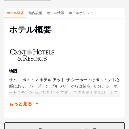
ホテル概要
館内設備
ホテル情報
ホテルポリシー
ホテル概要
地図
オムニ ボストン ホテル アット ザ シーポートはボストン中心
部にあり、ハープーン ブルワリーからは徒歩 10 分、シーポ
ートコモンからは徒歩 14 分です。 この高級ホテルは、ボス
トン ティー パーティの船 (博物館)まで 1.6 km、現代美術研
もっと見る
究所 (美術館)まで 1.6 km の場所にあります。
部屋
全部で 1054 室ある客室には、MP3 ドッキングステーション
があります。ピロートップのベッドには、羽毛の掛け布団、