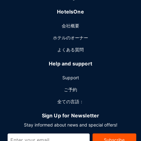
平日は 6:30 ～ 11:00 まで、週末は 7:00 ～ 11:00 まで、有
料でお召し上がりいただけます。
HotelsOne
その他の施設
会社概要
ビジネスセンター、ロビーでの新聞サービス (無料)、ドライ
クリーニング / ランドリー サービスをお使いいただけます。
ホテルのオーナー
このホテル には、38 のミーティングルームがあり、各種イ
ベントにご利用いただけます。敷地内にはセルフパーキング
よくある質問
(有料) が備わっています。
Help and support
Support
ご予約
全ての言語：
Sign Up for Newsletter
Stay informed about news and special offers!
Subscribe