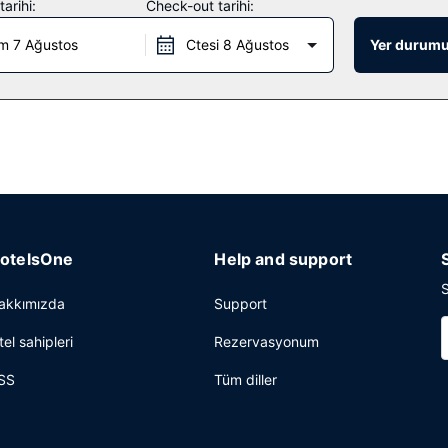
arihi:
Check-out tarihi:
 4 restoran var; isterseniz 24 saat oda servisi imkanı da mevcut. Ay
m 7 Ağustos
Ctesi 8 Ağustos
Yer durumu
kenarı barı ve 2 bar/dinlenme salonu bulunmaktadır. Tam kahvaltı servi
si ve kuru temizleme/çamaşır yıkama servisi mevcuttur. Bu otelde etkinl
otelsOne
Help and support
S
akkımızda
Support
tel sahipleri
Rezervasyonum
SS
Tüm diller