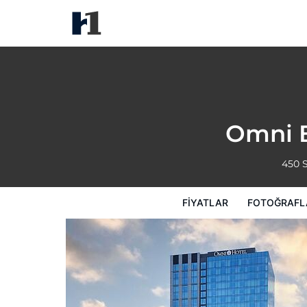
Omni Boston Hotel at the Seap
Fiyatlar
Fotoğraflar
Görüşler
Harita
Omni B
450 
FIYATLAR
FOTOĞRAFL