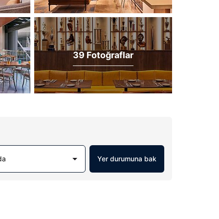
39 Fotoğraflar
da
Yer durumuna bak