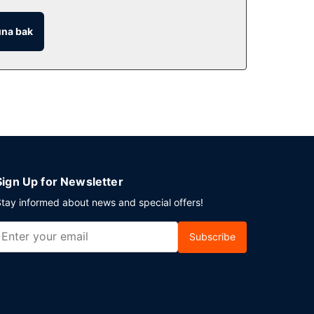
rıca kahve dükkânında/kafede hafif yemek servisi
na bak
si hafta içi 06.30 ve 11, hafta sonu 7 ve 11
iklerde kullanılmak üzere 38 toplantı odası vardır.
Sign Up for Newsletter
tay informed about news and special offers!
Subscribe