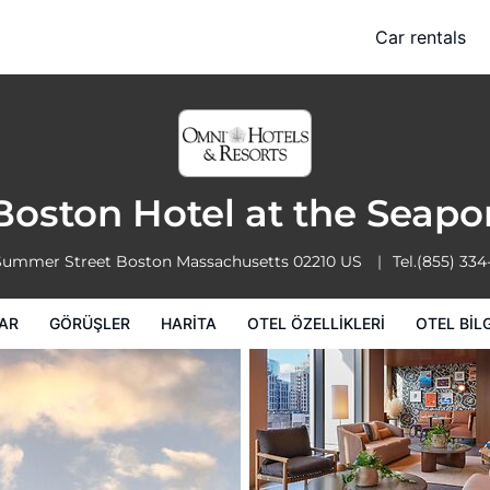
ort
Car rentals
Otel Özellikleri
Otel bilgileri
Otel Koşulları
oston Hotel at the Seapo
Summer Street
Boston
Massachusetts
02210
US
Tel.
(855) 334
AR
GÖRÜŞLER
HARITA
OTEL ÖZELLIKLERI
OTEL BILG