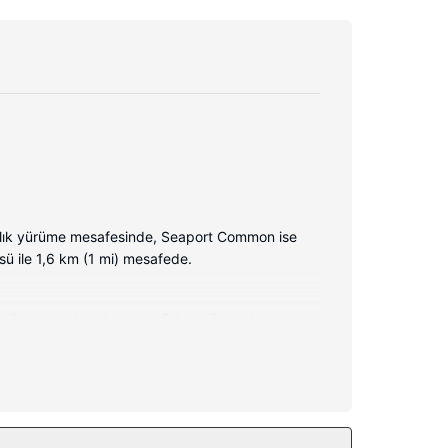
alık yürüme mesafesinde, Seaport Common ise
sü ile 1,6 km (1 mi) mesafede.
eli yatak takımı bulunur. Odada ücretsiz
jakuzi ve 24 saat açık spor salonu mevcuttur. Bu
 standı sunulmaktadır.