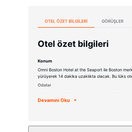
OTEL ÖZET BILGILERI
GÖRÜŞLER
Otel özet bilgileri
Konum
Omni Boston Hotel at the Seaport ile Boston me
yürüyerek 14 dakika uzaklıkta olacak. Bu lüks ote
Odalar
Misafirler için MP3 takma konsolu olan 1054 oda 
Devamını Oku
kablosuz internet vardır. Özel banyoda saç kuru
Otelin güzelliği
Misafirlerimize tam donanımlı spada masaj, vücut 
otelde misafirlere ücretsiz kablosuz İnternet, da