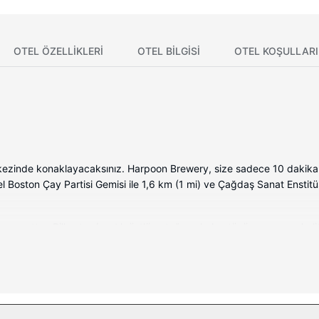
OTEL ÖZELLIKLERI
OTEL BILGISI
OTEL KOŞULLARI
rkezinde konaklayacaksınız. Harpoon Brewery, size sadece 10 dakik
l Boston Çay Partisi Gemisi ile 1,6 km (1 mi) ve Çağdaş Sanat Enstitü
mevcuttur. Pillowtop/yastık üstlü yatağınızda kuştüyü yorgan ve kalit
tma makinesi ve bornoz vardır.
bakımı ve yüz bakımı sunulmaktadır. Misafirlerimiz için açık havuz, 
nışma (concierge) hizmetleri ve otelde hediyelik eşya dükkânı/gazete