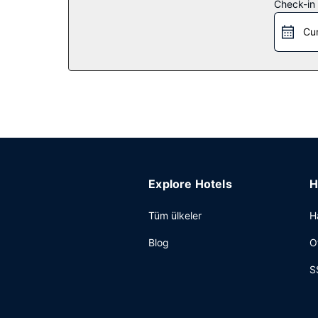
Restoran
Check-in t
Kestra yemek servisi için ideal, bu otelde toplam
Cu
yapılıyor. Misafirlere içecek servisi yapan havuz 
arasında ücretli olarak yapılmaktadır.
Diğer güzellikler
Misafirler için ofis, lobide ücretsiz gazete servi
(ücretli) otopark vardır.
Explore Hotels
H
Tüm ülkeler
H
Blog
O
S