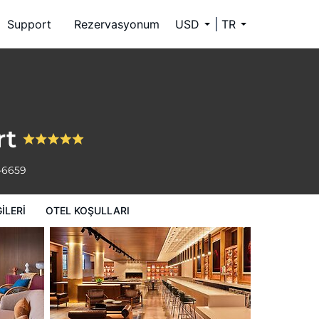
Support
Rezervasyonum
USD
TR
rt
-6659
ILERI
OTEL KOŞULLARI