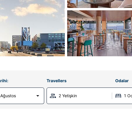
rihi:
Travellers
Odalar
 Ağustos
2 Yetişkin
1 O