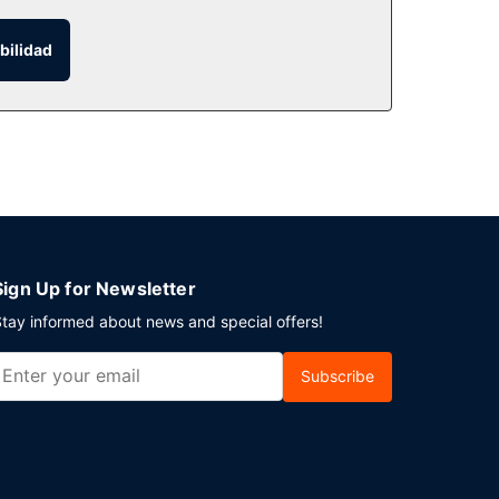
bilidad
e de servicio de habitaciones las 24 horas y una
 con un coste adicional, se ofrece de lunes a
u disposición 38 salas de reuniones donde celebrar
Sign Up for Newsletter
tay informed about news and special offers!
Subscribe