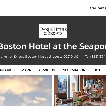
ort
Car renta
Servicios
Información del hotel
Condiciones especiales
oston Hotel at the Seapo
Summer Street
Boston
Massachusetts
02210
US
Tel.
(855) 334
NTARIOS
MAPA
SERVICIOS
INFORMACIÓN DEL HOTEL