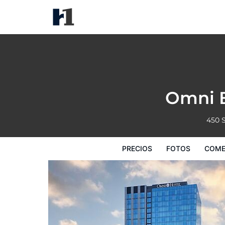
Omni Boston Hotel at the Seap
Precios
Fotos
Comentarios
Mapa
Omni B
450 
PRECIOS
FOTOS
COME