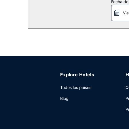
Fecha de
tienda de recuerdos.
Vie
Restaurante
Pásate por Kestra, uno de los 4 restaurantes de 
cafetería. Relájate con un refresco del bar junto
viernes de 06:30 a 11:00, mientras que los fines
Otros servicios
Tendrás un centro de negocios, periódicos gratuit
todo tipo de eventos. Hay un aparcamiento sin as
Explore Hotels
H
Todos los paises
Q
Blog
P
P