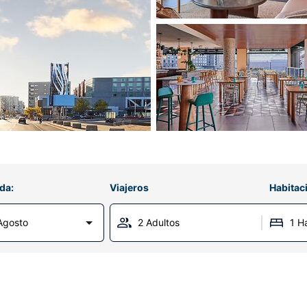
da:
Viajeros
Habitac
Agosto
2 Adultos
1 H