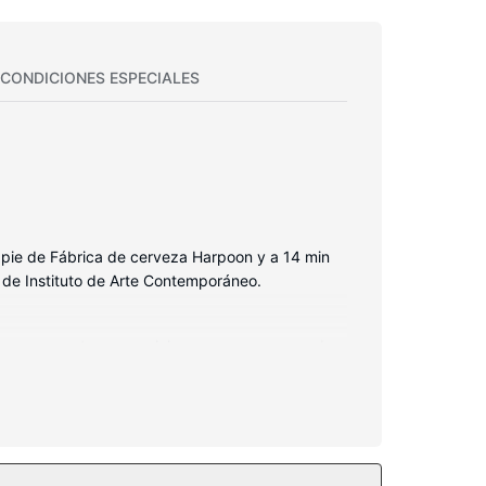
CONDICIONES ESPECIALES
a pie de Fábrica de cerveza Harpoon y a 14 min
 de Instituto de Arte Contemporáneo.
s camas cuentan con colchones con una capa de
cto con los tuyos gracias a la la conexión wifi
asegurada en este alojamiento, que ofrece una
t wifi gratis, servicios de conserjería y una