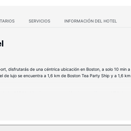
TARIOS
SERVICIOS
INFORMACIÓN DEL HOTEL
l
rt, disfrutarás de una céntrica ubicación en Boston, a solo 10 min 
de lujo se encuentra a 1,6 km de Boston Tea Party Ship y a 1,6 km
ra de las 1054 habitaciones con estación de conexión para MP3. La
e cama de alta calidad para descansar plácidamente. Mantén el conta
es de pelo y albornoces.
 tratamientos corporales y tratamientos faciales. La diversión está 
y gimnasio abierto las 24 horas. Encontrarás además conexión a Interne