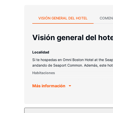
VISIÓN GENERAL DEL HOTEL
COMEN
Visión general del hote
Localidad
Si te hospedas en Omni Boston Hotel at the Seapo
andando de Seaport Common. Además, este hotel 
Habitaciones
Te sentirás como en tu propia casa en cualquie
Más información
acolchado adicional, edredón de plumas y ropa d
gratis. El baño privado está provisto de secador
Servicios hotel
Relájate en el spa completo, que ofrece masajes,
piscina al aire libre, una bañera de hidromasaje 