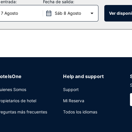
 entrada:
Fecha de salida:
 7 Agosto
Sáb 8 Agosto
Ver disponi
este hotel, cuando quieras comer algo. El alojamiento también dispon
 a la piscina o de uno de los 2 bares con salón. El desayuno completo,
 de semana el horario es de 07:00 a 11:00.
os en el vestíbulo y tintorería a tu disposición. Este hotel pone a t
istencia (de pago) disponible.
otelsOne
Help and support
S
uienes Somos
Support
ropietarios de hotel
Mi Reserva
reguntas más frecuentes
Todos los idiomas