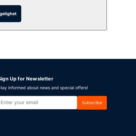
øgnet rundt). Du kan også få noe lett å bite i på
ngelighet
erveres fra kl. 06.30 til kl. 11.00 på
otellet tilbyr 38 møtelokaler for ulike typer møter
Sign Up for Newsletter
tay informed about news and special offers!
Subscribe