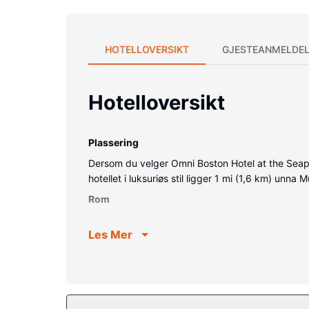
HOTELLOVERSIKT
GJESTEANMELDEL
Hotelloversikt
Plassering
Dersom du velger Omni Boston Hotel at the Seapo
hotellet i luksuriøs stil ligger 1 mi (1,6 km) unn
Rom
Føl deg som hjemme i et av de 1054 gjesteromm
Les Mer
deg oppdatert med wi-fi (inkludert) på rommet
Fasiliteter på eiendommen
Slapp av på stedets spa, hvor du kan nyte massa
og et døgnåpent treningssenter. Dette hotellet har