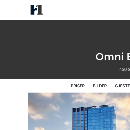
Omni Boston Hotel at the Seap
Priser
Bilder
Gjesteanmeldelser
Ka
Omni B
450 
PRISER
BILDER
GJEST