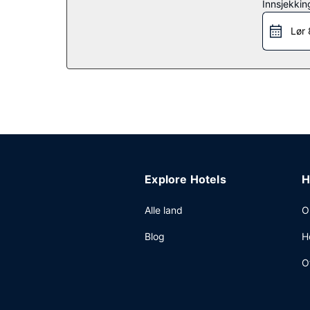
Restaurant
Innsjekkin
Ta deg noe å spise på Kestra, en av dette hotelle
Lør 
kafeen. Stedet har en bassengbar samt 2 barer/lo
hverdagene og fra kl. 07.00 til kl. 11.00 i helgene,
Andre fasiliteter
Gjester har tilgang til blant annet et forretningss
og eventer. Gjestene tilbys ubetjent parkering (mo
Explore Hotels
H
Alle land
O
Blog
H
O