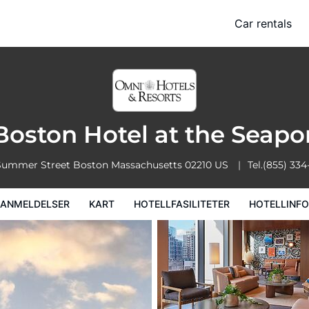
ort
Car rentals
rt
Hotellfasiliteter
Hotellinformasjon
Hotellregler
oston Hotel at the Seapo
Summer Street
Boston
Massachusetts
02210
US
Tel.
(855) 334
EANMELDELSER
KART
HOTELLFASILITETER
HOTELLINF