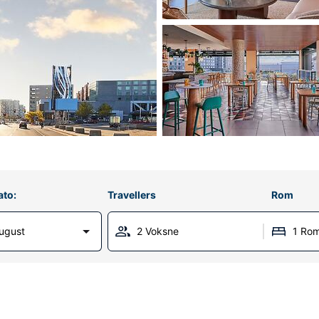
ato:
Travellers
Rom
ugust
2 Voksne
1 Ro