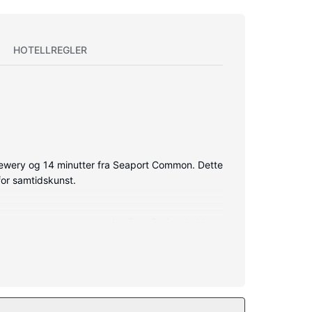
HOTELLREGLER
Brewery og 14 minutter fra Seaport Common. Dette
 for samtidskunst.
r og sengetøy av topp kvalitet. Du kan holde
 til blant annet et utendørsbasseng, et boblebad