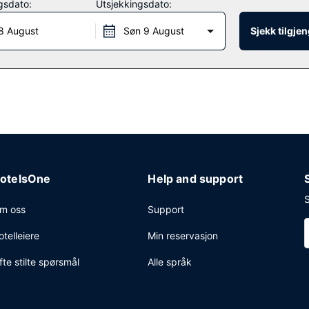
gsdato:
Utsjekkingsdato:
ts 4 restauranter, eller bli på rommet og benytt deg av romservice (d
8 August
Søn 9 August
Sjekk tilgje
unger hvor du kan koble av med noe godt å drikke. Komplett frokost s
 mot et tillegg.
enter, aviser i lobbyen (inkludert) og renseri-/vaskeritjenester. Dette h
t et tillegg) på stedet.
otelsOne
Help and support
S
m oss
Support
otelleiere
Min reservasjon
fte stilte spørsmål
Alle språk