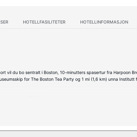
SER
HOTELLFASILITETER
HOTELLINFORMASJON
rt vil du bo sentralt i Boston, 10-minutters spasertur fra Harpoon 
a Museumsskip for The Boston Tea Party og 1 mi (1,6 km) unna Institutt
ene, som har MP3-dokkingstasjon. Sengen har overmadrass, dundyne
. Rommene har privat bad med hårføner og badekåper.
sjer, kroppsbehandlinger, og ansiktsbehandlinger. Her har du tilgang
 i tillegg wi-fi (inkludert), concierge-tjenester og gavebutikk/kiosk.