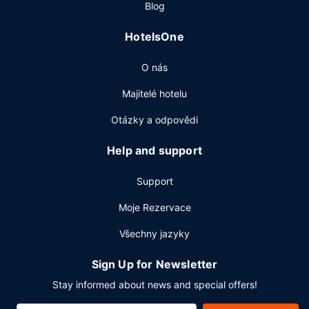
Blog
dispozici bar u bazénu nebo 2 bary / salonky. Za malý
příplatek budete zváni na kompletní snídani, která se
HotelsOne
podává ve všední dny od 6:30 do 11:00 a o víkendu od
7:00 do 11:00.
O nás
Další vybavení
Majitelé hotelu
Hostům jsou k dispozici business centrum, zapůjčení novin
ve vestibulu a čistírna oděvů. Obchodní a společenské
Otázky a odpovědi
akce lze pořádat v 38 zasedacích místnostech. Přímo v
areálu je hostům k dispozici samostatné parkování (za
Help and support
příplatek).
Support
Moje Rezervace
Všechny jazyky
Sign Up for Newsletter
Stay informed about news and special offers!