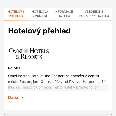
HOTELOVÝ
HOTELOVÁ
INFORMACE
VŠEOBECNÉ
PŘEHLED
ZAŘÍZENÍ
HOTELU
PODMÍNKY HOTELU
Hotelový přehled
Poloha
Omni Boston Hotel at the Seaport se nachází v centru
města Boston, jen 10 min. pěšky od Pivovar Harpoon a 14
min. od Seaport Common. Tento hotel v přepychovém
stylu se nachází 1,6 km od Loď Boston Tea Party Ship a 1,6
Další
km od Institut současného umění.
Pokoje
V jednom z 1054 pokojů, k jejichž vybavení patří dokovací