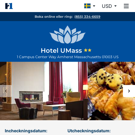
USD
Boka online eller ring:
(855) 334-6659
Hotel UMass
1 Campus Center Way
Amherst
Massachusetts
01003
US
Incheckningsdatum:
Utcheckningsdatum: