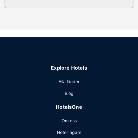
souvenirbutik eller tidningskiosk och en eldstad i lobbyn.
Boendet har även gratis tillgång till närliggande
fitnesscenter, danssal och varuautomat.
Restaurang
Vill du äta något gott kan du ta dig till deras restaurang
The Commonwealth, som även har en loungebar, eller
stanna kvar på rummet och beställa rumsservice (under
begränsade tider). En gratis kontinental frukost ingår.
Övriga bekvämligheter
Explore Hotels
Gäster har tillgång till bland annat gratis dagstidningar i
lobbyn, kemtvätt/tvättjänster och reception (öppen
Alla länder
dygnet runt). Parkering (avgift tillkommer) erbjuds på
Blog
plats.
HotelsOne
Om oss
Hotell ägare