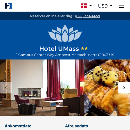
USD
Reserver online eller ring:
(855) 334-6659
Hotel UMass
1 Campus Center Way
Amherst
Massachusetts
01003
US
Ankomstdato
Afrejsedato