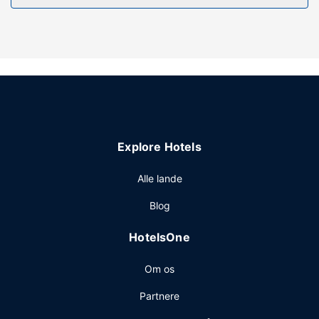
internetadgang, gavebutik/aviskiosk og pejs i lobbyen.
Andre faciliteter på dette hotel inkluderer gratis brug af
nærliggende fitnessfaciliteter, balsal og automat.
Restaurant
Få en bid mad på The Commonwealth, en restaurant, hvor
du kan nyde en drink i baren/loungen, eller bliv på
værelset, hvor der er mulighed for roomservice (i et
begrænset antal timer). Gratis kontinental morgenmad er
Explore Hotels
inkluderet.
Andre faciliteter
Alle lande
Gæsterne har blandt andet adgang til gratis aviser i
Blog
lobbyen, renseri/vaskeservice og en døgnåben reception.
Selvstændig parkering (tillægsgebyr) er til rådighed på
HotelsOne
stedet.
Om os
Partnere