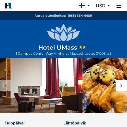
USD
Varaa puhelimitse:
(855) 334-6659
Hotel UMass
1 Campus Center Way
Amherst
Massachusetts
01003
US
Tulopäivä:
Lähtöpäivä: