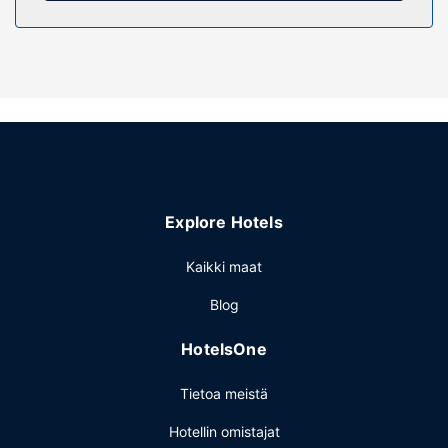
Kiinteistön miellyttävyys
Seuraavat palvelut ovat saatavilla: ilmainen langaton
internetyhteys, lahjatavaraliikkeitä/lehtikioskeja ja takka
aulassa. Tämän hotellin palveluihin kuuluu muun muassa
ilmainen pääsy lähistöllä sijaitsevaan kuntoilutilaan,
tanssisali ja myyntiautomaatti.
Ravintola
Majoituspaikan ravintolassa, The Commonwealth, on
Explore Hotels
baari/aulabaari. Halutessasi käytössäsi on myös
huonepalvelu (rajoitettuina aikoina). Mannermainen
Kaikki maat
aamiainen kuuluu hintaan.
Muut mukavuudet
Blog
Käytössäsi on ilmaiset sanomalehdet aulassa,
HotelsOne
kuivapesula-/pesulapalvelut ja ympäri vuorokauden auki
oleva vastaanotto. Palveluihin kuuluu maksullinen
Tietoa meistä
omatoiminen pysäköinti.
Hotellin omistajat