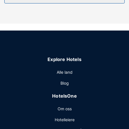
gavebutikk/kiosk og peis i lobbyen. Dette hotellet har
dessuten treningssenter i nærheten (inkludert), ballsal og
salgsautomat.
Restaurant
Ta deg noe å spise på The Commonwealth, en restaurant
med en bar/lounge, eller bli på rommet og benytt deg av
romservice (på fastsatte tidspunkter). Kontinental frokost
er inkludert.
Explore Hotels
Andre fasiliteter
Gjester har tilgang til blant annet aviser i lobbyen
Alle land
(inkludert), renseri-/vaskeritjenester og en døgnåpen
Blog
resepsjon. Gjestene tilbys ubetjent parkering (mot et
tillegg) på stedet.
HotelsOne
Om oss
Hotelleiere