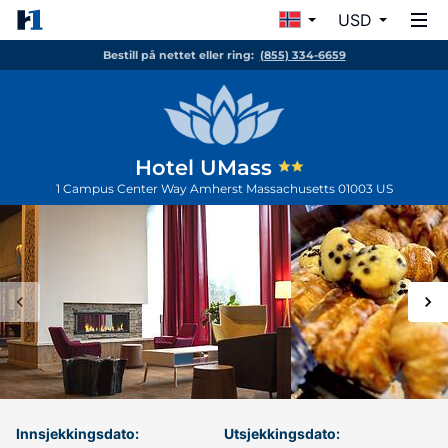
USD
Bestill på nettet eller ring:
(855) 334-6659
Hotel UMass
1 Campus Center Way
Amherst
Massachusetts
01003
US
Innsjekkingsdato:
Utsjekkingsdato: