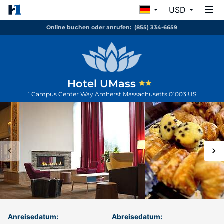
USD
Online buchen oder anrufen:
(855) 334-6659
Hotel UMass
1 Campus Center Way
Amherst
Massachusetts
01003
US
Anreisedatum:
Abreisedatum: