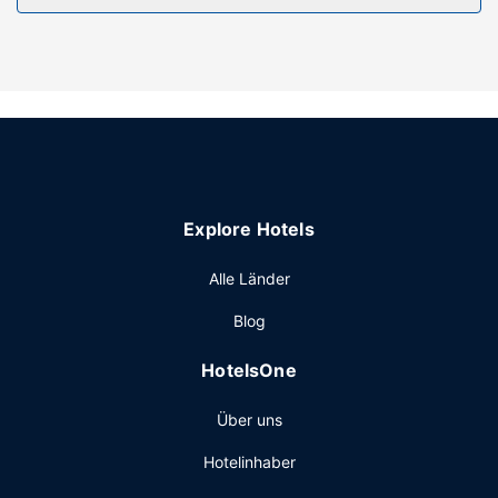
Kostenloses WLAN, ein Souvenirladen/Kiosk und ein Kamin
in der Lobby sind verfügbar. Zu den Highlights, die dieses
Hotel bietet, gehören zudem kostenlose
Fitnessmöglichkeiten in der Nähe, ein Ballsaal und ein
Verkaufsautomat.
Restaurant
Gönn dir einen Happen zu essen im The Commonwealth,
einem ein Restaurant, das eine Bar/Lounge bietet, oder
Explore Hotels
bleib bequem auf deinem Zimmer und nutz den
Zimmerservice (bitte Zeiten beachten). Ein kontinentales
Alle Länder
Frühstück ist im Preis inbegriffen.
Sonstige Einrichtungen
Blog
Zum Angebot gehören kostenlose Zeitungen in der Lobby,
HotelsOne
ein Textilreinigungsservice und eine rund um die Uhr
besetzte Rezeption. Vor Ort gibt es Folgendes: Parken
Über uns
ohne Service (kostenpflichtig).
Hotelinhaber