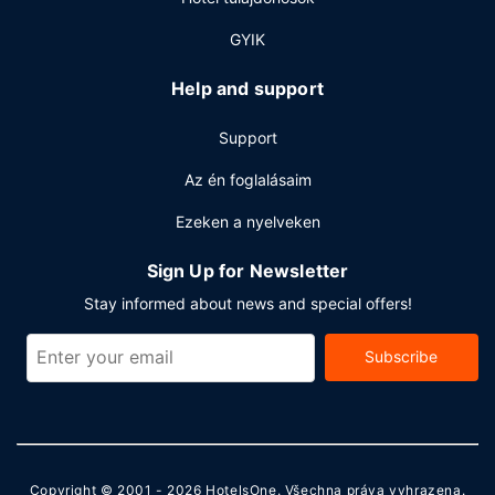
A szálláshelyen ingyenes újságok,
vegytisztítási/ruhatisztítási szolgáltatások és 24 órában
GYIK
nyitva tartó recepció is igénybe vehető. Az autóval érkező
vendégek számára egyéni parkolás (felár ellenében)
Help and support
biztosított a helyszínen.
Support
Az én foglalásaim
Ezeken a nyelveken
Sign Up for Newsletter
Stay informed about news and special offers!
Subscribe
Copyright © 2001 - 2026
HotelsOne
. Všechna práva vyhrazena.