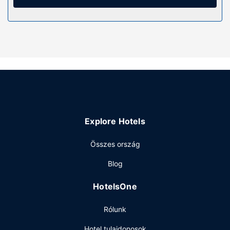
televíziókon nézhető kábelcsatornák kínálata mind a
vendégek kikapcsolódását szolgálja. A fürdőszobák
mindegyikében van zuhanyzó/kád kombinációja és
hajszárító is.
Az ingatlanhoz tartozó felszereltség
A szálláshely kínálta egyéb szolgáltatások és
létesítmények közé tartozik ingyenes wifihozzáférés,
ajándékbolt/újságosstand és kandalló a társalgóban. A
hotel kiegészítő szolgáltatásai között szerepelnek a
következők: ingyenesen használható fitneszlétesítmény a
Explore Hotels
közelben, bálterem és étel- és italautomata.
Étterem
Összes ország
Falatozz The Commonwealth menüjéről, ez a helyi étterem,
Blog
amihez bár/társalgó is tartozik, de a szobádban sem
maradsz éhen: meghatározott napszakokban
HotelsOne
rendelkezésre álló szobaszerviz. Az ár egy ingyenes
kontinentális reggeli típusú reggelit tartalmaz.
Rólunk
Egyéb felszereltség
Hotel tulajdonosok