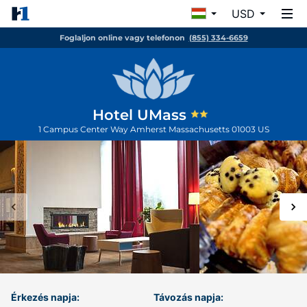
USD
Foglaljon online vagy telefonon
(855) 334-6659
Hotel UMass
1 Campus Center Way
Amherst
Massachusetts
01003
US
Érkezés napja:
Távozás napja: