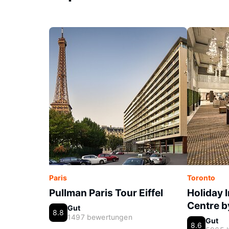
Paris
Toronto
Pullman Paris Tour Eiffel
Holiday 
Centre b
Gut
8.8
1497 bewertungen
Gut
8.6