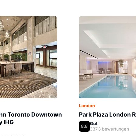
London
Inn Toronto Downtown
Park Plaza London 
y IHG
Gut
8.8
3373 bewertungen