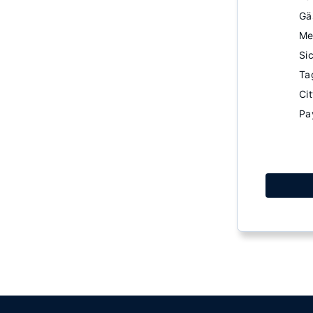
Gä
Meh
Si
te
Ta
Ci
Pay