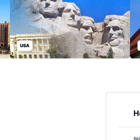
USA
H
Ke