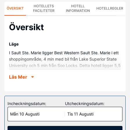
HOTELLETS
HOTELL
ÖVERSIKT
HOTELLREGLER
FACILITETER
INFORMATION
Översikt
Läge
I Sault Ste. Marie ligger Best Western Sault Ste. Marie i ett
shoppingområde, 4 min med bil från Lake Superior State
University och 5 min från Soo Locks. Detta hotell ligger 5,5
km från Kewadin Casino och 6,1 km från Museum Ship
Läs Mer
Valley Camp.
Hotellrum
Känn dig som hemma i ett av de 53 rummen med kylskåp
och mikrovågsugn. Gratis wi-fi ser till att du kan hålla dig
Incheckningsdatum:
Utcheckningsdatum:
uppkopplad, och en 42-tums LCD-tv med kabelkanaler
Mån 10 Augusti
Tis 11 Augusti
erbjuder all underhållning du behöver. Privat badrum med
badkar/dusch, gratis toalettartiklar och hårtorkar. På
rummet finns laptopanpassade värdeförvaringsskåp och