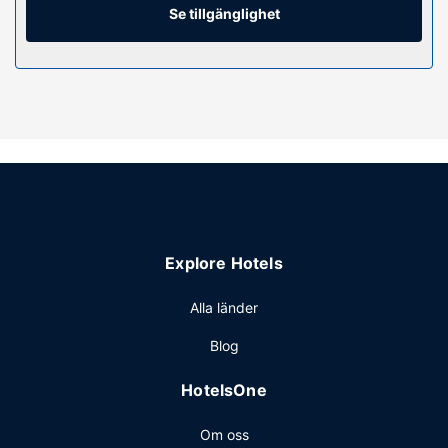
skrivbord. Städning erbjuds på begäran.
Se tillgänglighet
Bekvämligheter på anläggningen
Här erbjuds många alternativ för fritidsaktiviteter, som
bland annat inomhuspool, bastu och fitnesscenter. Detta
hotell har även gratis wi-fi, en eldstad i lobbyn och ett
picknickområde. Gäster som vill pröva lyckan kan enkelt ta
sig till kasinot genom att hoppa på den kostnadsfria
kasinobussen.
Restaurang
Här erbjuds en gratis frukost med självservering dagligen
Explore Hotels
mellan 06.00 och 10.00.
Övriga bekvämligheter
Alla länder
Gäster har tillgång till bland annat business-service,
Blog
expressutcheckning och kemtvätt/tvättjänster. Avgiftsfri
parkering erbjuds på plats.
HotelsOne
Om oss