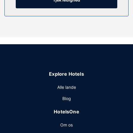
computer og skriveborde, og rengøring udføres efter
anmodning.
Ejendomsfacilitet
Nyd godt af en lang række rekreative faciliteter på stedet,
inklusive en indendørs pool, en sauna og et fitnesscenter.
Dette hotel tilbyder desuden gratis trådløs internetadgang,
pejs i lobbyen og picnicområde. Har du held i spil, er det
nemt at komme til kasinoet med den gratis
kasinotransport.
Restaurant
Explore Hotels
Gratis selvbetjening serveres dagligt fra kl. 06.00 til kl.
Alle lande
10.00.
Andre faciliteter
Blog
Gæsterne har blandt andet adgang til et forretningscenter,
HotelsOne
hurtig udtjekning og renseri/vaskeservice. Gratis
selvstændig parkering er til rådighed på stedet.
Om os