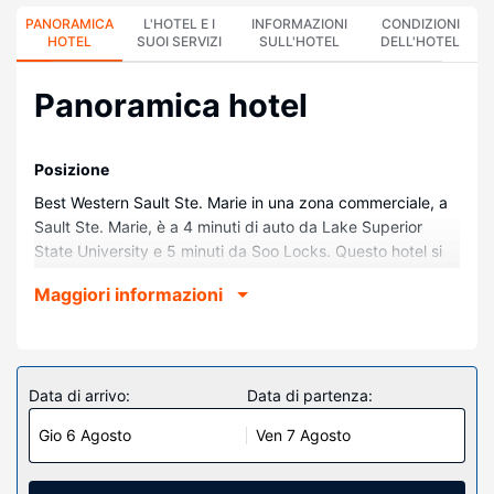
PANORAMICA
L'HOTEL E I
INFORMAZIONI
CONDIZIONI
HOTEL
SUOI SERVIZI
SULL'HOTEL
DELL'HOTEL
Panoramica hotel
Posizione
Best Western Sault Ste. Marie in una zona commerciale, a
Sault Ste. Marie, è a 4 minuti di auto da Lake Superior
State University e 5 minuti da Soo Locks. Questo hotel si
trova a 5,5 km da Kewadin Casino e 6,1 km da Museum
Maggiori informazioni
Ship Valley Camp.
Camere
Rilassati in una delle 53 camere della struttura, complete di
frigorifero e microonde. La TV LCD da 42 pollici con canali
Data di arrivo:
Data di partenza:
via cavo è l'ideale per concedersi un po' di svago, mentre il
Gio 6 Agosto
Ven 7 Agosto
Wi-Fi gratuito ti permette di restare in contatto con il
mondo. Il bagno in camera dispone di combinazione
doccia/vasca, set di cortesia gratuiti e asciugacapelli. I