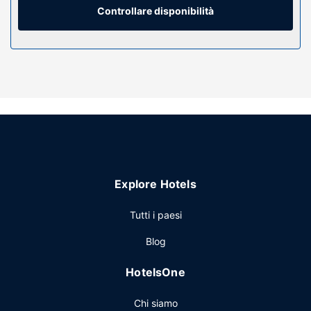
comfort includono cassaforte (adatta a contenere un
Controllare disponibilità
laptop) e scrivanie, mentre le pulizie sono eseguite servizio
di pulizie su richiesta.
Attrattive della proprietà
Il divertimento è assicurato grazie ad un'ampia gamma di
servizi ricreativi, che includono una piscina coperta, una
sauna e una palestra. Questo hotel dispone, inoltre, di il
Wi-Fi gratuito, un caminetto nella hall e un'area picnic. Gli
ospiti che desiderano tentare la fortuna alle slot machine
potranno utilizzare la navetta gratuita per il casinò.
Ristorante
Explore Hotels
La colazione self-service viene servita gratuitamente tutti i
Tutti i paesi
giorni dalle ore 06:00 alle ore 10:00.
Altre attrattive
Blog
Potrai usufruire di un business center, check-out veloce e
HotelsOne
un pratico servizio di lavanderia e lavaggio a secco. Il un
parcheggio gratuito è disponibile in loco.
Chi siamo