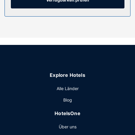
Laptop-Größe und Schreibtische; die Zimmer werden auf
Anfrage sauber gemacht.
Ausstattung der Anlage
Du hast die Qual der Wahl zwischen: Innenpool, Sauna und
Fitnessmöglichkeiten. Dieses Hotel bietet auch kostenloses
WLAN, ein Kamin in der Lobby und ein Picknickbereich.
Wenn du dein Glück an den Spielautomaten versuchen
möchtest, kannst du kostenfrei den Shuttle zum Casino
nehmen.
Restaurant
Explore Hotels
Ein inbegriffenes Frühstück zur Selbstbedienung wird
Alle Länder
täglich von 06:00 Uhr bis 10:00 Uhr angeboten.
Sonstige Einrichtungen
Blog
Zum Angebot gehören ein Businesscenter, ein Express-
HotelsOne
Check-out und ein Textilreinigungsservice. Vor Ort gibt es
Folgendes: Parken ohne Service (kostenlos).
Über uns